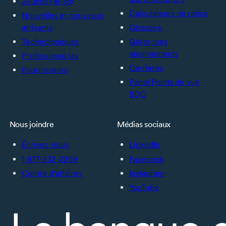
Jeunes (18-39)
Calculateurs de ratios
Nouvelles et nouveaux
arrivants
Glossaire
Technologiques
Gérer mes
abonnements
Professionel.les
Carrières
Fournisseurs
Panel Points de vue
BDC
Nous joindre
Médias sociaux
Écrivez-nous
LinkedIn
1-877-232-2269
Facebook
Centre d’affaires
Instagram
YouTube