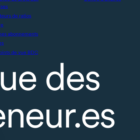
ises
teurs de ratios
re
mes abonnements
es
oints de vue BDC
ue des
eneur.es