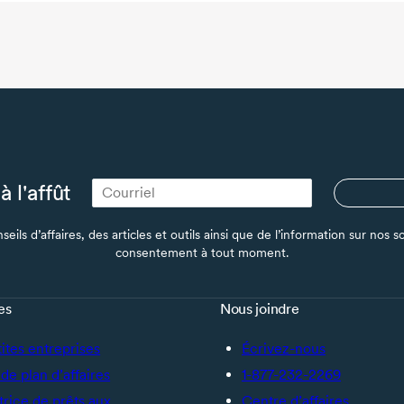
à l'affût
seils d’affaires, des articles et outils ainsi que de l’information sur no
consentement à tout moment.
es
Nous joindre
tites entreprises
Écrivez-nous
de plan d’affaires
1-877-232-2269
trice de prêts aux
Centre d’affaires