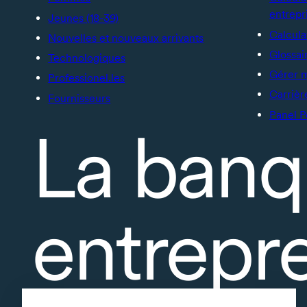
entrepr
Jeunes (18-39)
Calcula
Nouvelles et nouveaux arrivants
Glossai
Technologiques
Gérer 
Professionel.les
Carrièr
Fournisseurs
Panel P
La banq
entrepr