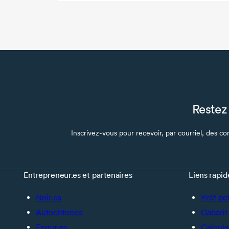
Restez 
Inscrivez-vous pour recevoir, par courriel, des con
Entrepreneur.es et partenaires
Liens rapid
Noir.es
Prêt pe
Autochtones
Gabarit 
Femmes
Calcula