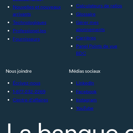
Calculateurs de ratios
Nouvelles et nouveaux
arrivants
Glossaire
Technologiques
Gérer mes
abonnements
Professionel.les
Carrières
Fournisseurs
Panel Points de vue
BDC
Nous joindre
Médias sociaux
Écrivez-nous
LinkedIn
1-877-232-2269
Facebook
Centre d’affaires
Instagram
YouTube
La banque 