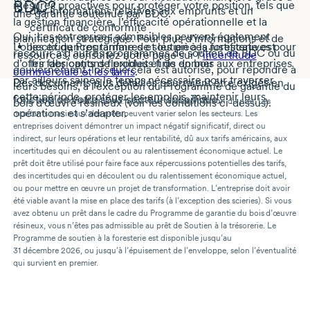
BDC?
mesures proactives pour protéger votre position, tels que
des informations relatives aux emprunts et un
une garantie soutenue par BDC.
la gestion financière, l’efficacité opérationnelle et la
certificat de conformité
Oui. Les entreprises admissibles peuvent également
planification stratégique. Pour plus d’informations et de
L’objectif du Programme de soutien à la foresterie est
les exigences tarifaires et les pièces justificatives pour
recourir à d’autres programmes de soutien de BDC ou du
ressources, consultez notre page sur l’
incertitude
d’offrir des options flexibles et de donner aux entreprises
les fabricants de produits finis en bois
gouvernement, lorsque cela est autorisé, pour répondre à
commerciale et les tarifs
.
par ailleurs saines le temps nécessaire pour traverser
Des documents plus détaillés pourraient être exigés en
leurs besoins, à l’exception du Programme de garantie du
cette période, protéger les emplois, maintenir leurs
fonction de votre
sous-secteur
spécifique.
bois d’œuvre résineux (voir les conditions
1. Des conditions s’appliquent. Sous réserve d’approbation du prêt. Les
ci-dessus
).
opérations et s’adapter.
montants maximaux des prêts peuvent varier selon les secteurs. Les
entreprises doivent démontrer un impact négatif significatif, direct ou
indirect, sur leurs opérations et leur rentabilité, dû aux tarifs américains, aux
incertitudes qui en découlent ou au ralentissement économique actuel. Le
prêt doit être utilisé pour faire face aux répercussions potentielles des tarifs,
des incertitudes qui en découlent ou du ralentissement économique actuel,
ou pour mettre en œuvre un projet de transformation. L’entreprise doit avoir
été viable avant la mise en place des tarifs (à l’exception des scieries). Si vous
avez obtenu un prêt dans le cadre du Programme de garantie du bois d’œuvre
résineux, vous n’êtes pas admissible au prêt de Soutien à la trésorerie. Le
Programme de soutien à la foresterie est disponible jusqu’au
31 décembre 2026
, ou jusqu’à l’épuisement de l’enveloppe, selon l’éventualité
qui survient en premier.