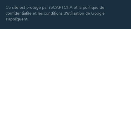
Ce site est protégé par reCAPTCHA et la
politique de
confidentialité
et les
conditions d'utilisation
de Google
s'appliquent.