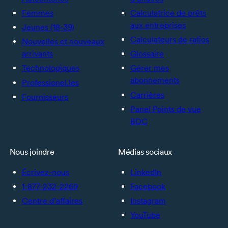
Femmes
Calculatrice de prêts
aux entreprises
Jeunes (18-39)
Calculateurs de ratios
Nouvelles et nouveaux
arrivants
Glossaire
Technologiques
Gérer mes
abonnements
Professionel.les
Carrières
Fournisseurs
Panel Points de vue
BDC
Nous joindre
Médias sociaux
Écrivez-nous
LinkedIn
1-877-232-2269
Facebook
Centre d’affaires
Instagram
YouTube