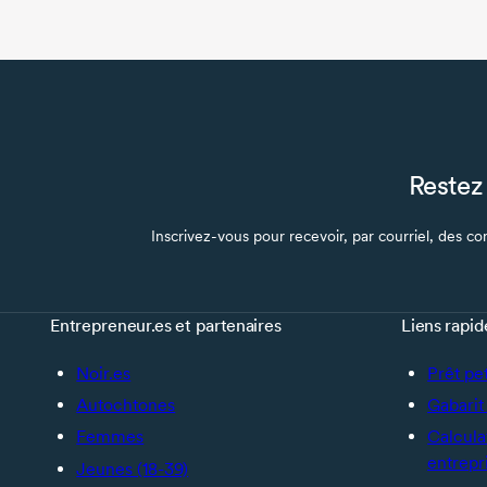
Restez 
Inscrivez-vous pour recevoir, par courriel, des con
Entrepreneur.es et partenaires
Liens rapid
Noir.es
Prêt pe
Autochtones
Gabarit 
Femmes
Calcula
entrepr
Jeunes (18-39)