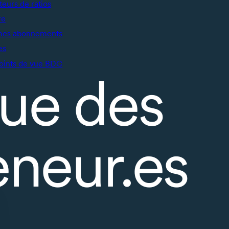
teurs de ratios
re
mes abonnements
es
oints de vue BDC
ue des
eneur.es