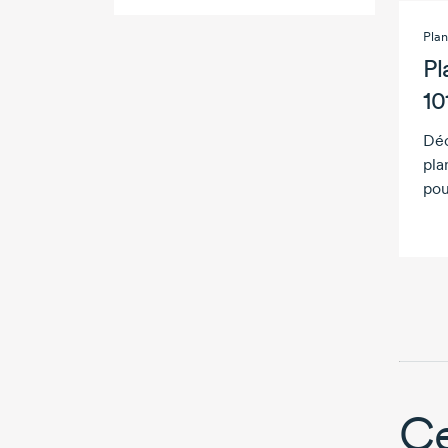
Plan
Pl
10
Déc
pla
pou
Ce