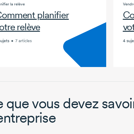
nifier la relève
Vendre
omment planifier
Co
otre relève
vo
sujets
•
7 articles
4 suje
 que vous devez savoir 
entreprise