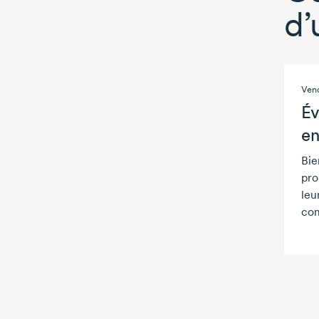
d’
Vend
Év
en
Bie
pro
leu
com