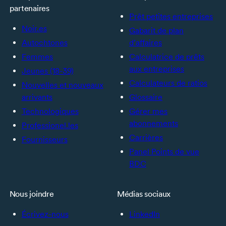
partenaires
Prêt petites entreprises
Noir.es
Gabarit de plan
Autochtones
d’affaires
Femmes
Calculatrice de prêts
aux entreprises
Jeunes (18-39)
Calculateurs de ratios
Nouvelles et nouveaux
arrivants
Glossaire
Technologiques
Gérer mes
abonnements
Professionel.les
Carrières
Fournisseurs
Panel Points de vue
BDC
Nous joindre
Médias sociaux
Écrivez-nous
LinkedIn