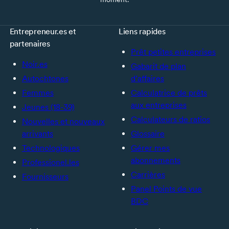
Entrepreneur.es et
Liens rapides
partenaires
Prêt petites entreprises
Noir.es
Gabarit de plan
Autochtones
d’affaires
Femmes
Calculatrice de prêts
aux entreprises
Jeunes (18-39)
Calculateurs de ratios
Nouvelles et nouveaux
arrivants
Glossaire
Technologiques
Gérer mes
abonnements
Professionel.les
Carrières
Fournisseurs
Panel Points de vue
BDC