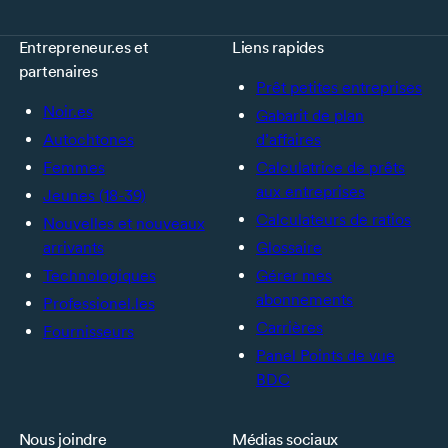
Entrepreneur.es et
Liens rapides
partenaires
Prêt petites entreprises
Noir.es
Gabarit de plan
Autochtones
d’affaires
Femmes
Calculatrice de prêts
aux entreprises
Jeunes (18-39)
Calculateurs de ratios
Nouvelles et nouveaux
arrivants
Glossaire
Technologiques
Gérer mes
abonnements
Professionel.les
Carrières
Fournisseurs
Panel Points de vue
BDC
Nous joindre
Médias sociaux