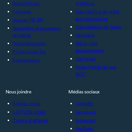
Autochtones
d’affaires
Femmes
Calculatrice de prêts
aux entreprises
Jeunes (18-39)
Calculateurs de ratios
Nouvelles et nouveaux
arrivants
Glossaire
Technologiques
Gérer mes
abonnements
Professionel.les
Carrières
Fournisseurs
Panel Points de vue
BDC
Nous joindre
Médias sociaux
Écrivez-nous
LinkedIn
1-877-232-2269
Facebook
Centre d’affaires
Instagram
YouTube