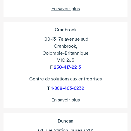
En savoir plus
Cranbrook
100-131 7e avenue sud
Cranbrook,
Colombie-Britannique
V1C 2J3
F
250-417-2213
Centre de solutions aux entreprises
T
1-888-463-6232
En savoir plus
Duncan
64, rue Station, bureau 201