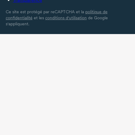
Transparence
Ce site est protégé par reCAPTCHA et la
politique de
confidentialité
et les
conditions d'utilisation
de Google
s'appliquent.