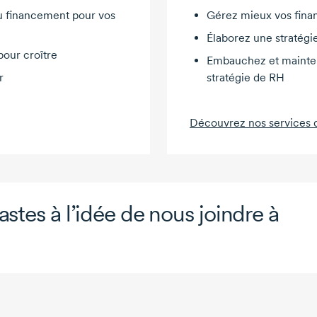
u financement pour vos
Gérez mieux vos finan
Élaborez une stratégi
pour croître
Embauchez et mainten
r
stratégie de RH
Découvrez nos services d
astes
à l’idée
de nous joindre
à