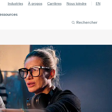
Industries
À propos
Carrières
Nous joindre
EN
essources
Rechercher