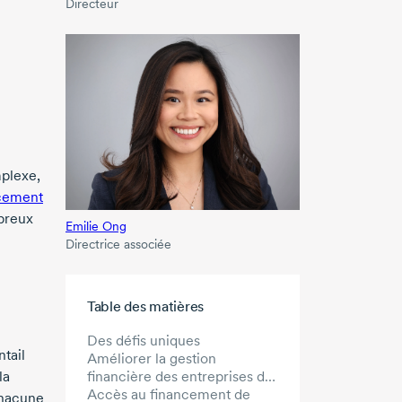
Directeur
plexe,
ncement
mbreux
Emilie Ong
Directrice associée
Aller au contenu principal
Table des matières
Des défis uniques
ntail
Améliorer la gestion
financière des entreprises du
la
secteur de la création
Accès au financement de
chacune