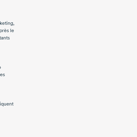
keting,
près le
tants
o
mes
liquent