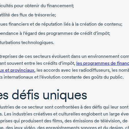
ficultés pour obtenir du financement;
atilité des flux de trésorerie;
ques financiers et de réputation liés à la création de contenu;
endance à l’égard des programmes de crédit d’impôt;
turbations technologiques.
treprises de ces secteurs évoluent dans un environnement com
ant souvent entre les crédits d’impôt,
les programmes de fina
ux et provinciaux
, les accords avec les radiodiffuseurs, les no
s internationaux et l’évolution constante des goûts du public.
s défis uniques
ustries de ce secteur sont confrontées à des défis qui leur sont
. Les industries créatives et culturelles englobent un large éve
prises qui produisent des films, des émissions de télévision, de 
e, des jeux vidéo, des enregistrements sonores et du design, 