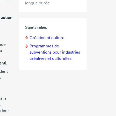
longue durée
duction
Sujets reliés
Création
et culture
nde
Programmes de
au
subventions pour industries
créatives et culturelles
nti.
dent
s
à la
s
 leur