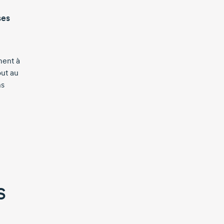
ses
ment à
out au
ns
s