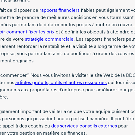
 investisseurs.
fait de disposer de
rapports financiers
fiables peut également v
mettre de prendre de meilleures décisions en vous fournissant
nées permettant de déterminer les projets à mettre en œuvre,
oir comment fixer les prix
et à définir les objectifs à atteindre d
re de votre
stratégie commerciale
. Les rapports financiers peu
lement renforcer la rentabilité et la viabilité à long terme de vo
reprise, vous permettant ainsi de continuer à créer des œuvres
iment originales.
 commencer? Nous vous invitons à visiter le site Web de la BD
ter nos
articles gratuits, outils et autres ressources
qui fourniss
gnements aux propriétaires d’entreprise pour améliorer leur ge
ère.
 également important de veiller à ce que votre équipe puissent 
 personnes qui possèdent une expertise financière. Il peut être 
re appel à des coachs ou
des
services-conseils
externes
pour
rer votre gestion en matière de finances.