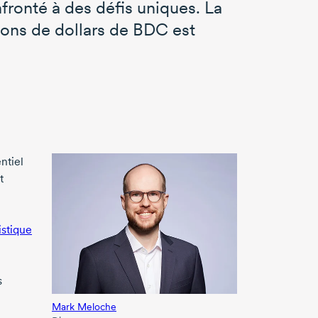
nfronté à des défis uniques. La
ions
de dollars de BDC est
ntiel
t
istique
s
Mark Meloche