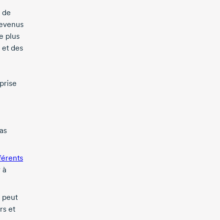
e de
revenus
e plus
 et des
prise
as
férents
 à
 peut
rs et