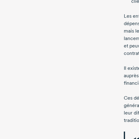
cli
Les en
dépens
mais l
lanceme
et peuv
contrat
Il exi
auprès
financi
Ces déf
généra
leur d
traditi