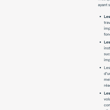
ayant 
Les
tra
imp
fon
Les
ins
suc
imp
Les
d’u
mei
réa
Les
vol
con