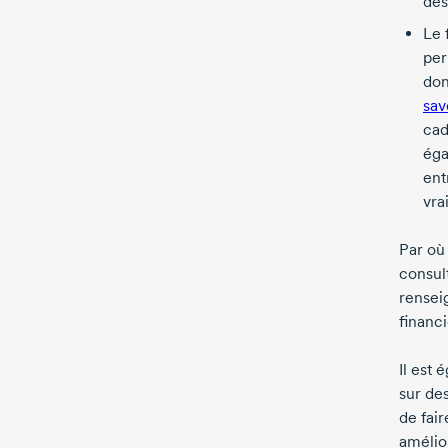
des
Le 
per
don
sav
cad
éga
ent
vra
Par où
consul
rensei
financi
Il est
sur des
de fai
amélio