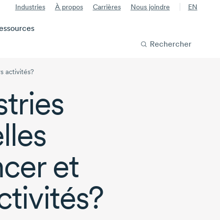
Industries
À propos
Carrières
Nous joindre
EN
essources
Rechercher
s activités?
tries
lles
cer et
ctivités?