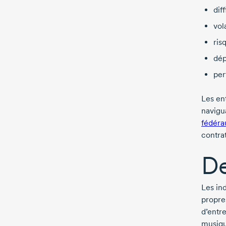
dif
vol
ris
dép
per
Les en
navigu
fédéra
contrat
De
Les ind
propres
d’entre
musiqu