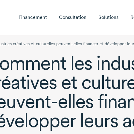
Financement
Consultation
Solutions
R
tries créatives et culturelles peuvent-elles financer et développer leur
omment les indus
réatives et culture
euvent-elles
finan
évelopper leurs a