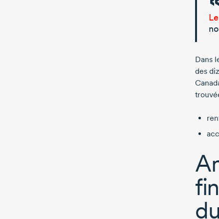
Le
no
Dans l
des diz
Canada
trouvée
ren
acc
Am
fi
du