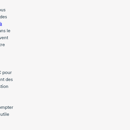
ous
 des
à
ans le
vent
tre
C pour
ent des
stion
compter
utile