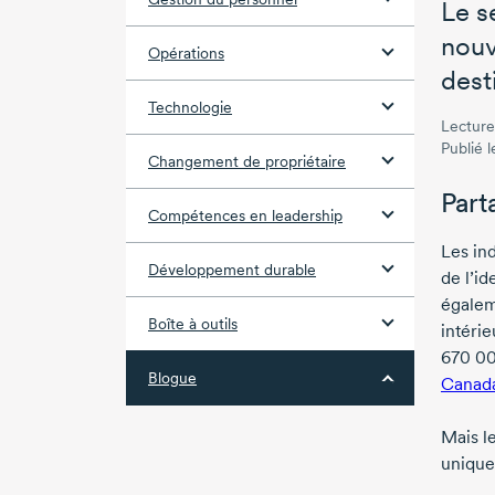
Le s
nouv
Opérations
desti
Technologie
Lecture
Publié 
Changement de propriétaire
Part
Compétences en leadership
Les in
Développement durable
de l’i
égalem
Boîte à outils
intéri
670 0
Blogue
Canad
Mais le
uniques