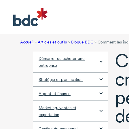
Accueil
>
Articles et outils
>
Blogue BDC
>
Comment les indus
C
Démarrer ou acheter une
entreprise
c
Stratégie et planification
p
Argent et finance
d
Marketing, ventes et
exportation
Gestion du personnel