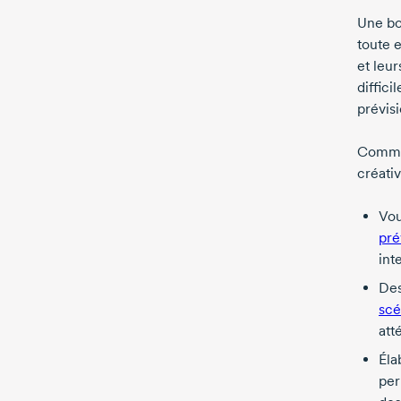
Une bon
toute e
et leur
diffici
prévisi
Commen
créati
Vou
pré
int
Des
scé
att
Éla
per