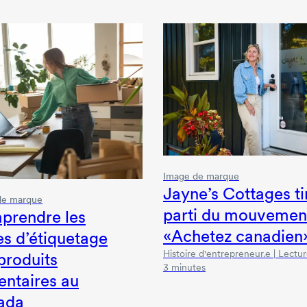
Image de marque
Jayne’s Cottages ti
de marque
parti du mouvemen
prendre les
«Achetez canadien
es d’étiquetage
Histoire d'entrepreneur.e | Lectu
produits
3 minutes
entaires au
ada