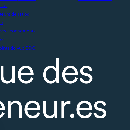
ises
teurs de ratios
re
mes abonnements
es
oints de vue BDC
ue des
eneur.es