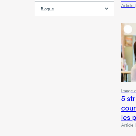
Article
Blogue
Image 
5 st
cour
les p
Article