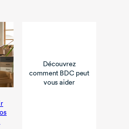
Découvrez
comment BDC peut
vous aider
ir
vos
s