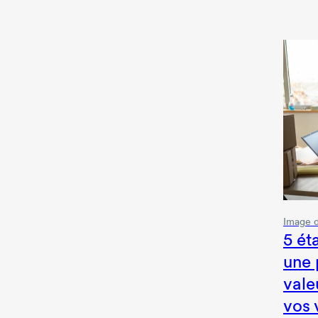
Image 
5 ét
une 
vale
vos 