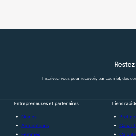
Restez 
Inscrivez-vous pour recevoir, par courriel, des con
Entrepreneur.es et partenaires
Liens rapid
Noir.es
Prêt pe
Autochtones
Gabarit 
Femmes
Calcula