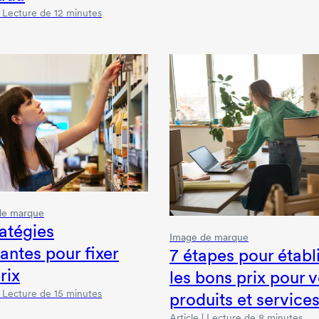
 | Lecture de 12 minutes
de marque
ratégies
Image de marque
antes pour fixer
7 étapes
pour établ
rix
les bons prix pour 
 | Lecture de 15 minutes
produits et service
Article | Lecture de 8 minutes