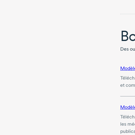
Bo
Des out
Modèle
Téléch
et com
Modèle
Téléch
les méd
publica