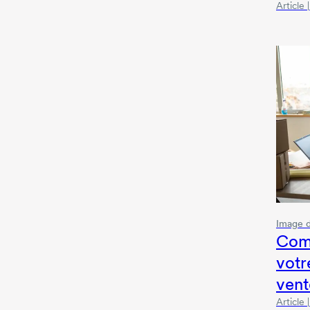
Article
Image 
Com
votr
vent
Article