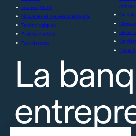
entrepr
Jeunes (18-39)
Calcula
Nouvelles et nouveaux arrivants
Glossai
Technologiques
Gérer 
Professionel.les
Carrièr
Fournisseurs
Panel P
La banq
entrepr