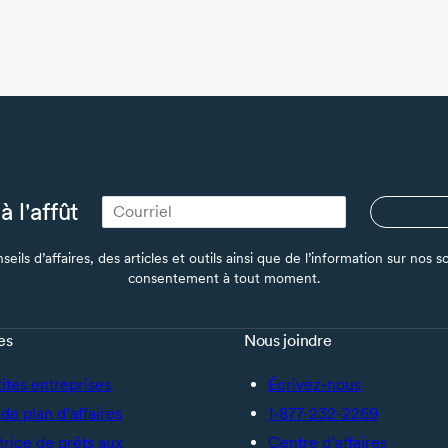
à l'affût
seils d’affaires, des articles et outils ainsi que de l’information sur no
consentement à tout moment.
es
Nous joindre
tites entreprises
Écrivez-nous
de plan d’affaires
1-877-232-2269
trice de prêts aux
Centre d’affaires