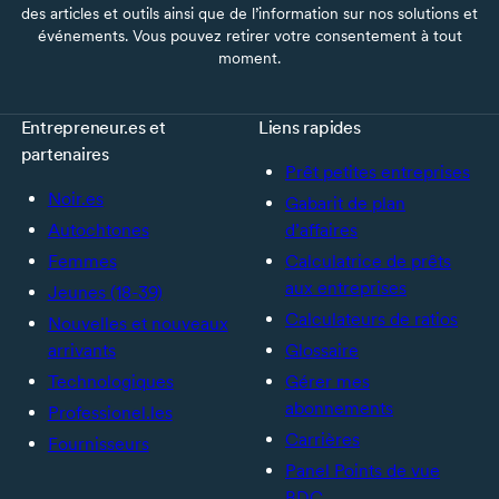
des articles et outils ainsi que de l’information sur nos solutions et
événements. Vous pouvez retirer votre consentement à tout
moment.
Entrepreneur.es et
Liens rapides
partenaires
Prêt petites entreprises
Noir.es
Gabarit de plan
Autochtones
d’affaires
Femmes
Calculatrice de prêts
aux entreprises
Jeunes (18-39)
Calculateurs de ratios
Nouvelles et nouveaux
arrivants
Glossaire
Technologiques
Gérer mes
abonnements
Professionel.les
Carrières
Fournisseurs
Panel Points de vue
BDC