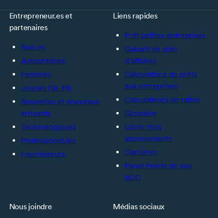
Entrepreneur.es et
Liens rapides
partenaires
Prêt petites entreprises
Noir.es
Gabarit de plan
Autochtones
d’affaires
Femmes
Calculatrice de prêts
aux entreprises
Jeunes (18-39)
Calculateurs de ratios
Nouvelles et nouveaux
arrivants
Glossaire
Technologiques
Gérer mes
abonnements
Professionel.les
Carrières
Fournisseurs
Panel Points de vue
BDC
Nous joindre
Médias sociaux