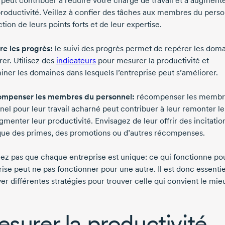
peut contribuer à réduire votre charge de travail et à augment
productivité. Veillez à confier des tâches aux membres du pers
tion de leurs points forts et de leur expertise.
re les progrès:
le suivi des progrès permet de repérer les doma
er. Utilisez des
indicateurs
pour mesurer la productivité et
iner les domaines dans lesquels l’entreprise peut s’améliorer.
ompenser les membres du personnel:
récompenser les membr
nel pour leur travail acharné peut contribuer à leur remonter l
gmenter leur productivité. Envisagez de leur offrir des incitatio
 que des primes, des promotions ou d’autres récompenses.
iez pas que chaque entreprise est unique: ce qui fonctionne po
ise peut ne pas fonctionner pour une autre. Il est donc essentie
er différentes stratégies pour trouver celle qui convient le mieu
surer la productivité