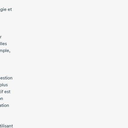
gie et
r
lles
mple,
estion
plus
if est
on
ation
ilisant