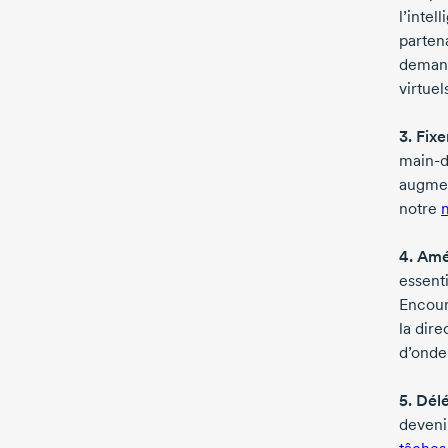
l’intel
partena
demand
virtuel
3. Fixe
main-
augmen
notre
4. Amé
essent
Encour
la dir
d’onde
5. Dél
deveni