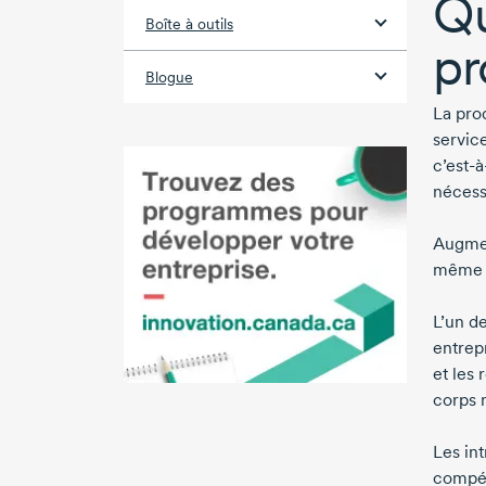
Qu
Boîte à outils
pr
Blogue
La pro
service
c’est-à
nécess
Augment
même q
L’un de
entrep
et les
corps 
Les int
compét