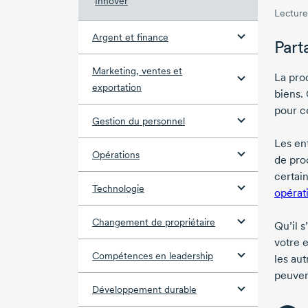
Innover
Lecture
Argent et finance
Part
Marketing, ventes et
La pro
exportation
biens. 
pour ce
Gestion du personnel
Les en
Opérations
de prod
certai
Technologie
opérat
Changement de propriétaire
Qu’il s
votre e
Compétences en leadership
les au
peuven
Développement durable