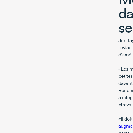
da
se
Jim Ta
restau
d’améli
«Les ma
petites
davanta
Benchma
à intég
«travai
«Il doi
augmen