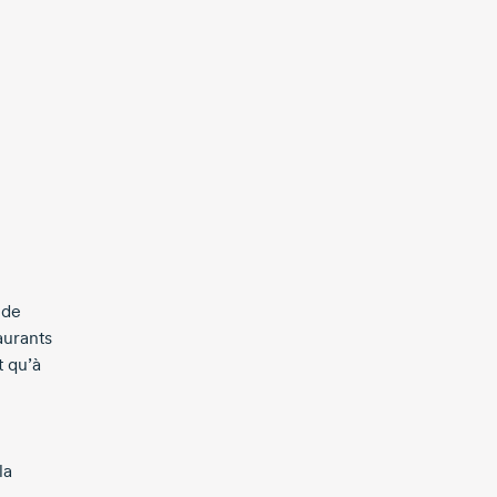
i
 de
aurants
t qu’à
la