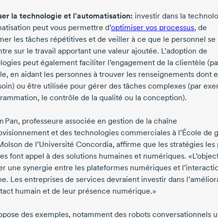
iser la technologie et l’automatisation:
investir dans la technolo
matisation peut vous permettre d’
optimiser vos processus
, de
er les tâches répétitives et de veiller à ce que le personnel se
re sur le travail apportant une valeur ajoutée. L’adoption de
logies peut également faciliter l’engagement de la clientèle (pa
e, en aidant les personnes à trouver les renseignements dont e
soin) ou être utilisée pour gérer des tâches complexes (par exe
rammation, le contrôle de la qualité ou la conception).
n Pan,
professeure associée en gestion de la chaîne
ovisionnement et des technologies commerciales à l’École de g
Molson
de l’Université Concordia, affirme que les stratégies les 
ces font appel à des solutions humaines et numériques. «L’object
er une synergie entre les plateformes numériques et l’interacti
e. Les entreprises de services devraient investir dans l’amélior
tact humain et de leur présence numérique.»
ropose des exemples, notamment des robots conversationnels ut