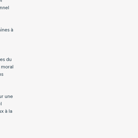
er
onnel
ines à
es du
e moral
ns
ur une
l
x à la