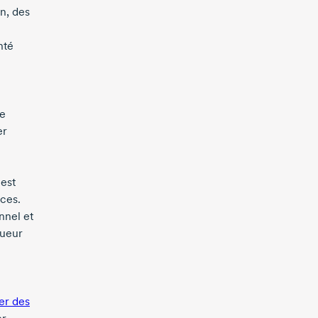
in, des
nté
ne
er
 est
ices.
nnel et
gueur
er des