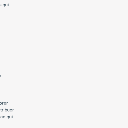
s qui
e
orer
tribuer
 ce qui