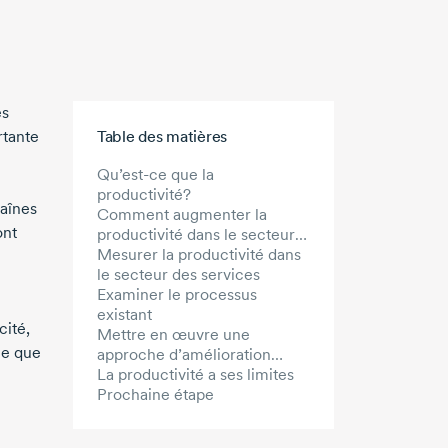
es
Aller au contenu principal
rtante
Table des matières
Qu’est-ce que la
productivité?
aînes
Comment augmenter la
ont
productivité dans le secteur
des services
Mesurer la productivité dans
le secteur des services
Examiner le processus
existant
cité,
Mettre en œuvre une
age que
approche d’amélioration
continue
La productivité a ses limites
Prochaine étape