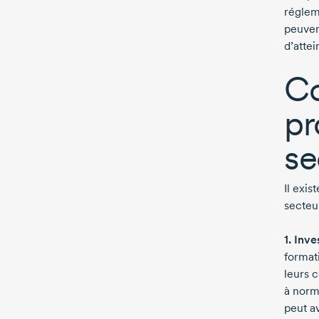
réglem
peuven
d’attei
Co
pr
se
Il exis
secteu
1. Inve
format
leurs 
à norma
peut av