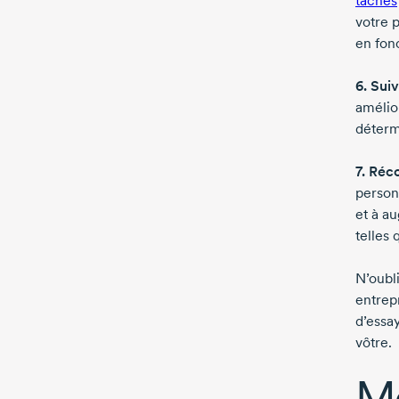
tâches
votre 
en fonc
6. Suiv
amélior
déterm
7. Réc
person
et à au
telles
N’oubl
entrepr
d’essay
vôtre.
Me