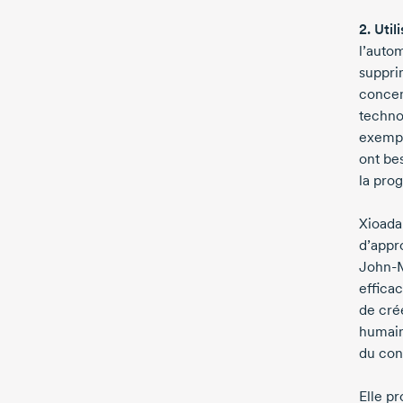
2. Util
l’auto
supprim
concent
techno
exempl
ont be
la prog
Xioada
d’appr
John-
effica
de cré
humain
du con
Elle p