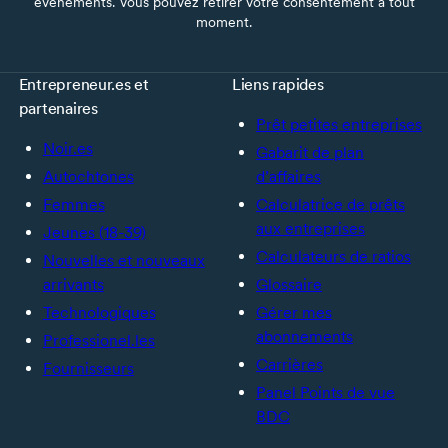
événements. Vous pouvez retirer votre consentement à tout
moment.
Entrepreneur.es et
Liens rapides
partenaires
Prêt petites entreprises
Noir.es
Gabarit de plan
Autochtones
d’affaires
Femmes
Calculatrice de prêts
aux entreprises
Jeunes (18-39)
Calculateurs de ratios
Nouvelles et nouveaux
arrivants
Glossaire
Technologiques
Gérer mes
abonnements
Professionel.les
Carrières
Fournisseurs
Panel Points de vue
BDC