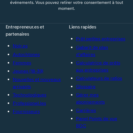
événements. Vous pouvez retirer votre consentement à tout
moment.
Entrepreneur.es et
Liens rapides
partenaires
Prêt petites entreprises
Noir.es
Gabarit de plan
Autochtones
d’affaires
Femmes
Calculatrice de prêts
aux entreprises
Jeunes (18-39)
Calculateurs de ratios
Nouvelles et nouveaux
arrivants
Glossaire
Technologiques
Gérer mes
abonnements
Professionel.les
Carrières
Fournisseurs
Panel Points de vue
BDC