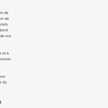
ls de
ion de
ciels
 bord
 de vos
 et à
sonnel.
pour
e du
e