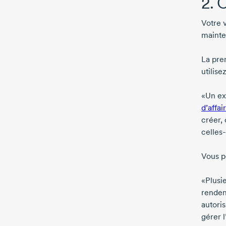
2. 
Votre 
mainte
La pre
utilise
«Un ex
d’affai
créer, 
celles-
Vous po
«Plusie
renden
autoris
gérer l