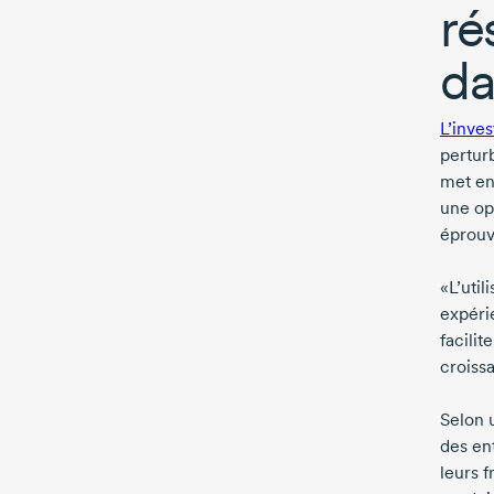
ré
da
L’inve
perturb
met e
une op
éprouv
«L’util
expéri
facilit
croiss
Selon 
des en
leurs f