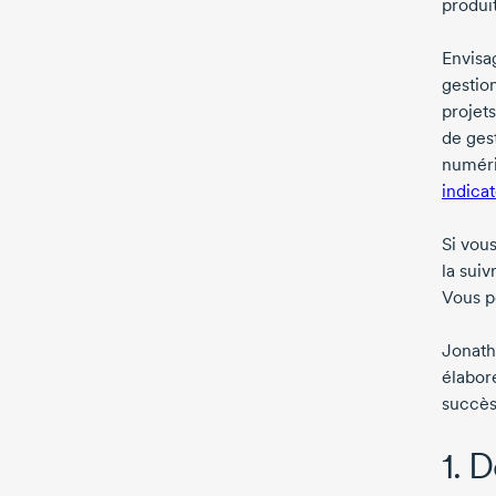
produit
Envisag
gestion
projets
de ges
numéri
indica
Si vou
la suiv
Vous p
Jonath
élabore
succès
1. 