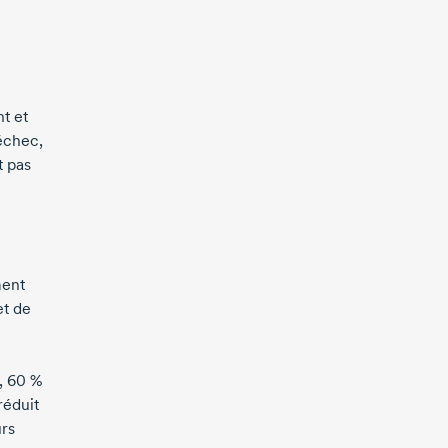
t et
’échec,
t pas
ment
et de
,
60 %
réduit
urs