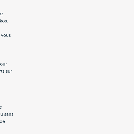
ez
kos.
 vous
pour
ts sur
se
ou sans
 de