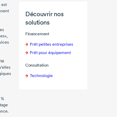
 est
nnent
Découvrir nos
solutions
ues
Financement
es»,
vices
Prêt petites entreprises
Prêt pour équipement
été
Consultation
’elles
giques
Technologie
6 %
ntage
ance.