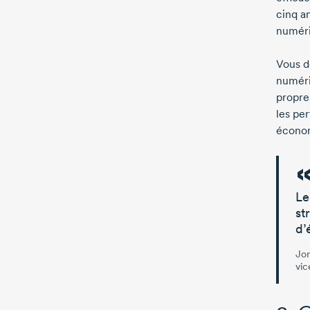
cinq a
numér
Vous d
numéri
propres
les pe
écono
Le
st
d’
Jon
vic