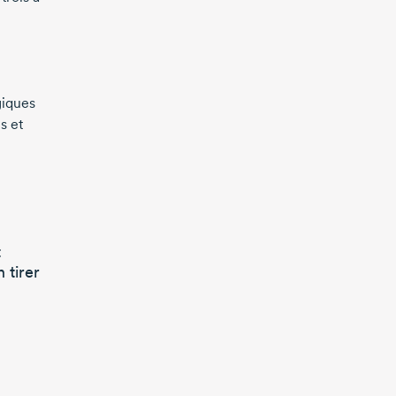
giques
s et
t
 tirer