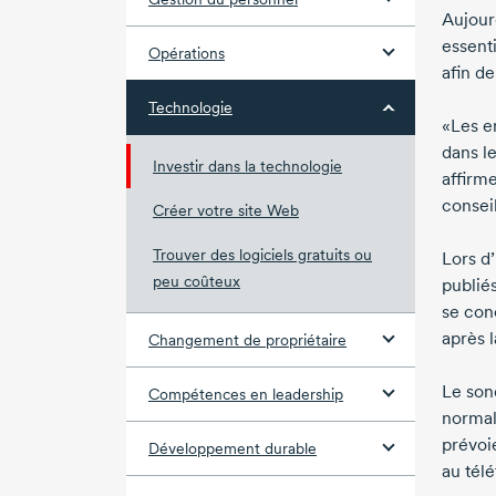
Aujourd
essenti
Opérations
afin de
Technologie
«Les en
dans l
Investir dans la technologie
affirm
conseil
Créer votre site Web
Trouver des logiciels gratuits ou
Lors d
peu coûteux
publié
se con
après l
Changement de propriétaire
Le son
Compétences en leadership
normale
prévoi
Développement durable
au tél