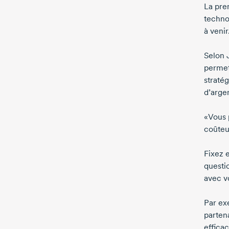
La prem
techno
à venir
Selon
permet
straté
d’argen
«Vous 
coûteu
Fixez e
questi
avec vo
Par ex
parten
effica