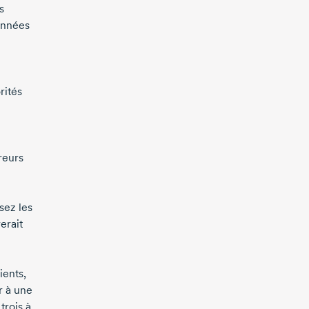
s
années
rités
reurs
sez les
erait
ients,
 à une
trois à