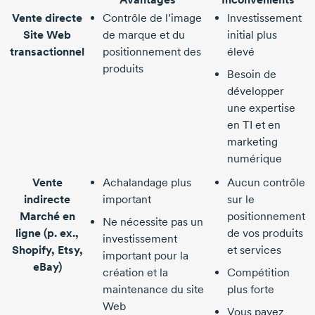
Vente directe
Contrôle de l’image
Investissement
Site Web
de marque et du
initial plus
transactionnel
positionnement des
élevé
produits
Besoin de
développer
une expertise
en TI et en
marketing
numérique
Vente
Achalandage plus
Aucun contrôle
indirecte
important
sur le
Marché en
positionnement
Ne nécessite pas un
ligne (p. ex.,
de vos produits
investissement
Shopify, Etsy,
et services
important pour la
eBay)
création et la
Compétition
maintenance du site
plus forte
Web
Vous payez