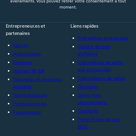
événements. Vous pouvez retirer votre consentement à tout
moment.
Entrepreneur.es et
Liens rapides
partenaires
Prêt petites entreprises
Noir.es
Gabarit de plan
Autochtones
d’affaires
Femmes
Calculatrice de prêts
aux entreprises
Jeunes (18-39)
Calculateurs de ratios
Nouvelles et nouveaux
arrivants
Glossaire
Technologiques
Gérer mes
abonnements
Professionel.les
Carrières
Fournisseurs
Panel Points de vue
BDC