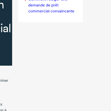
n
demande de prêt
commercial convaincante
al
miner
us
on à