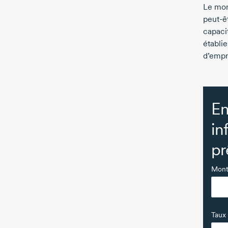
Le mon
peut-ê
capaci
établi
d’empr
En
in
pr
Monta
Taux 