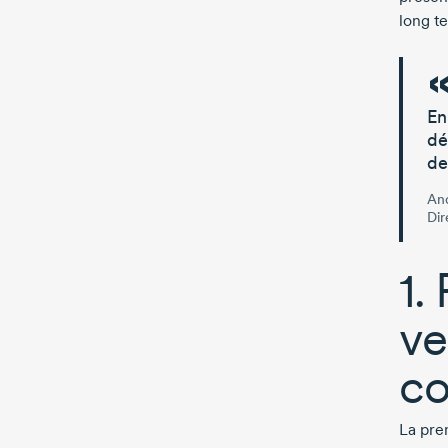
long t
En
dé
de
And
Dir
1.
ve
co
La pre