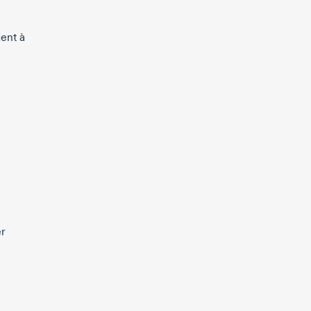
dent à
er