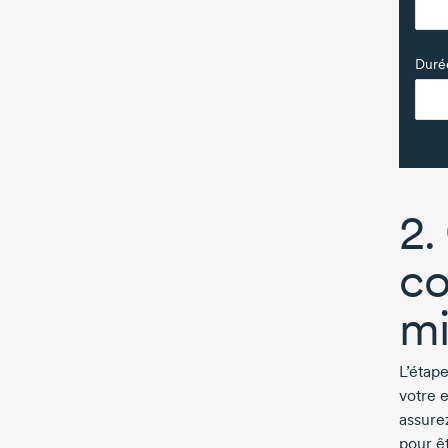
Durée
2.
co
mi
L’étap
votre 
assure
pour ê