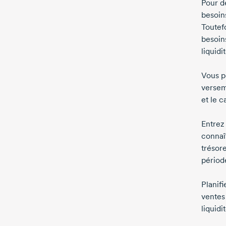
Pour d
besoin
Toutef
besoin
liquid
Vous p
versem
et le 
Entrez
connaît
trésor
périod
Planif
ventes
liquidi