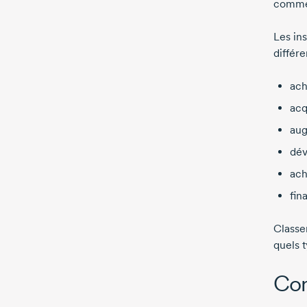
comme
Les ins
différ
ach
acq
aug
dév
ach
fin
Classe
quels 
Co