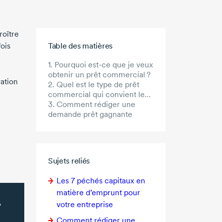
roître
Aller au contenu principal
ois
Table des matières
1. Pourquoi est-ce que je veux
obtenir un prêt commercial ?
ation
2. Quel est le type de prêt
commercial qui convient le
mieux à mes besoins ?
3. Comment rédiger une
demande prêt gagnante
Sujets reliés
Les
7 péchés
capitaux en
matière d’emprunt pour
votre entreprise
Comment rédiger une