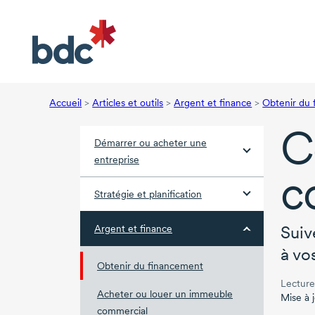
Accueil
>
Articles et outils
>
Argent et finance
>
Obtenir du
C
Démarrer ou acheter une
entreprise
c
Stratégie et planification
Suiv
Argent et finance
à vo
Obtenir du financement
Lecture
Acheter ou louer un immeuble
Mise à j
commercial