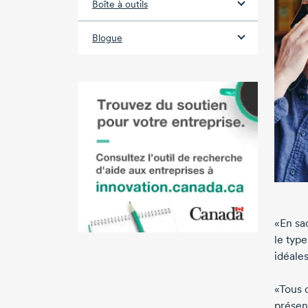
Boîte à outils
Blogue
«En sa
le type
idéale
«Tous 
présen