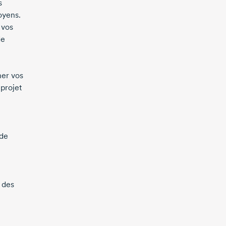
s
oyens.
 vos
de
er vos
 projet
 de
 des