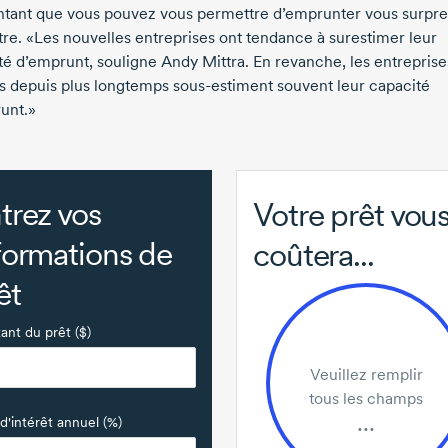
tant que vous pouvez vous permettre d’emprunter vous surpr
tre
. «Les nouvelles entreprises ont tendance à surestimer leur
té d’emprunt, souligne
Andy Mittra
. En revanche, les entreprise
es depuis plus longtemps
sous-estiment
souvent leur capacité
unt.»
trez vos
Votre prêt vou
formations de
coûtera...
êt
nt du prêt ($)
Veuillez remplir
tous les champs
...
d'intérêt annuel (%)