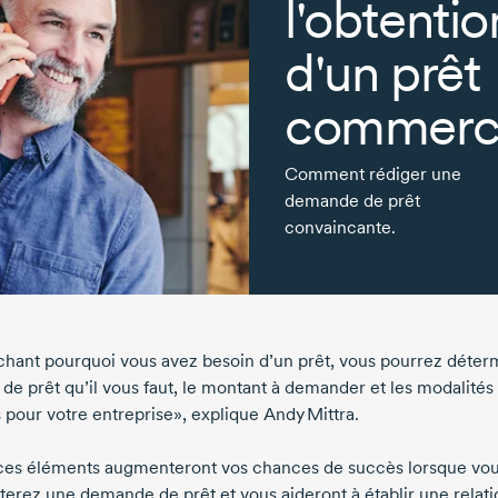
l'obtentio
d'un prêt
commerci
Comment rédiger une
demande de prêt
convaincante.
chant pourquoi vous avez besoin d’un prêt, vous pourrez déter
 de prêt qu’il vous faut, le montant à demander et les modalités
s pour votre entreprise», explique
Andy Mittra
.
ces éléments augmenteront vos chances de succès lorsque vo
terez une demande de prêt et vous aideront à établir une relati