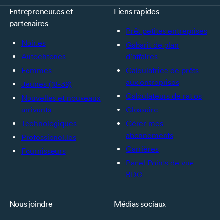
Entrepreneur.es et
Liens rapides
partenaires
Prêt petites entreprises
Noir.es
Gabarit de plan
Autochtones
d’affaires
Femmes
Calculatrice de prêts
aux entreprises
Jeunes (18-39)
Calculateurs de ratios
Nouvelles et nouveaux
arrivants
Glossaire
Technologiques
Gérer mes
abonnements
Professionel.les
Carrières
Fournisseurs
Panel Points de vue
BDC
Nous joindre
Médias sociaux