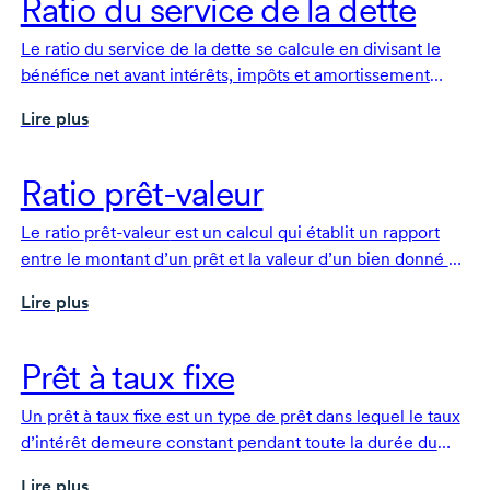
Ratio du service de la dette
Le ratio du service de la dette se calcule en divisant le
bénéfice net avant intérêts, impôts et amortissement
(BAIIA) par le capital et les intérêts. Il aide à évaluer la
Lire plus
santé financière d’une entreprise et sa capacité
d’endettement.
Ratio
prêt-valeur
Le ratio
prêt-valeur
est un calcul qui établit un rapport
entre le montant d’un prêt et la valeur d’un bien donné en
garantie. Il sert à déterminer le montant maximum d’un
Lire plus
prêt garanti.
Prêt à taux fixe
Un prêt à taux fixe est un type de prêt dans lequel le taux
d’intérêt demeure constant pendant toute la durée du
prêt, ce qui se traduit par des versements prévisibles et
Lire plus