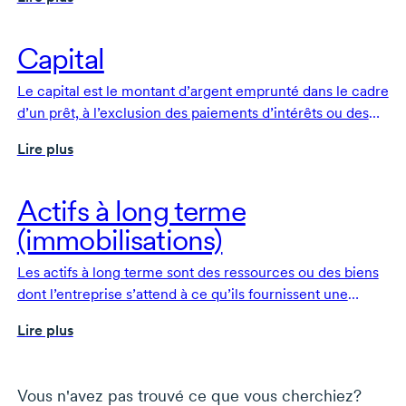
stables pour la personne qui emprunte.
Capital
Le capital est le montant d’argent emprunté dans le cadre
d’un prêt, à l’exclusion des paiements d’intérêts ou des
frais.
Lire plus
Actifs à long terme
(immobilisations)
Les actifs à long terme sont des ressources ou des biens
dont l’entreprise s’attend à ce qu’ils fournissent une
valeur économique pendant plus d’un an, comme
Lire plus
l’équipement, les biens immobiliers ou les placements.
Vous n'avez pas trouvé ce que vous cherchiez?