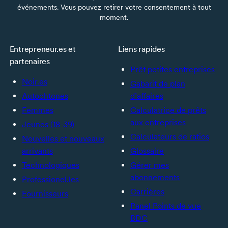
événements. Vous pouvez retirer votre consentement à tout
moment.
Entrepreneur.es et
Liens rapides
partenaires
Prêt petites entreprises
Noir.es
Gabarit de plan
Autochtones
d’affaires
Femmes
Calculatrice de prêts
aux entreprises
Jeunes (18-39)
Calculateurs de ratios
Nouvelles et nouveaux
arrivants
Glossaire
Technologiques
Gérer mes
abonnements
Professionel.les
Carrières
Fournisseurs
Panel Points de vue
BDC