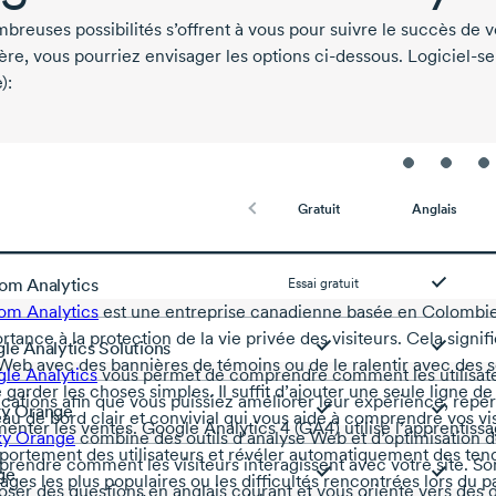
breuses possibilités s’offrent à vous pour suivre le succès de v
ière, vous pourriez envisager les options
ci-dessous
.
Logiciel-se
):
Gratuit
Anglais
om Analytics
Essai gratuit
om Analytics
est une entreprise canadienne basée en Colombie
rtance à la protection de la vie privée des visiteurs. Cela sign
le Analytics Solutions
 Web avec des bannières de témoins ou de le ralentir avec des scr
le Analytics
vous permet de comprendre comment les utilisateur
 garder les choses simples. Il suffit d’ajouter une seule ligne d
ications afin que vous puissiez améliorer leur expérience, repé
y Orange
eau de bord clair et
convivial
qui vous aide à comprendre vos vis
enter les ventes. Google Analytics 4 (GA4) utilise l’apprentiss
ky Orange
combine des outils d’analyse Web et d’optimisation de
ortement des utilisateurs et révéler automatiquement des t
rendre comment les visiteurs interagissent avec votre site. Son
ge
pages les plus populaires ou les difficultés rencontrées lors du 
oser des questions en anglais courant et vous oriente vers des