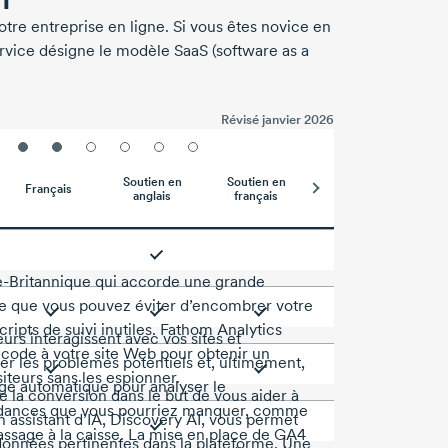
otre entreprise en ligne. Si vous êtes novice en
rvice
désigne le modèle SaaS (software as a
Révisé janvier
2026
Soutien en
Soutien en
Français
anglais
français
-Britannique qui accorde une grande
ifie que vous pouvez éviter d’encombrer votre
ipts de suivi inutiles.
Fathom Analytics
s interagissent avec vos sites et
e code à votre site Web pour obtenir un
rer les problèmes potentiels et, ultimement,
iteurs sans les espionner.
age automatique pour analyser le
 la conversion dans le but de vous aider à
endances que vous pourriez manquer, comme
 assistant d’IA, Discovery AI, vous permet
passage à la caisse. La mise en place de GA4
 données pertinentes dans la plateforme. Une