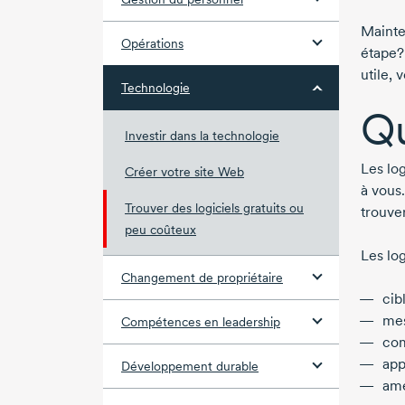
Mainte
Opérations
étape?
utile, 
Technologie
Qu
Investir dans la technologie
Les lo
Créer votre site Web
à vous.
Trouver des logiciels gratuits ou
trouve
peu coûteux
Les lo
Changement de propriétaire
cib
mes
Compétences en leadership
com
app
Développement durable
amé