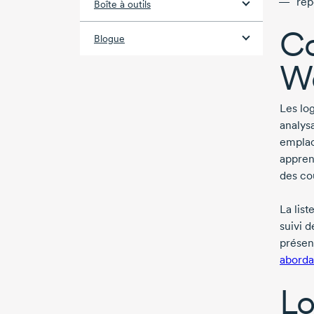
rep
Boîte à outils
Co
Blogue
We
Les lo
analysa
emplac
apprend
des cou
La list
suivi 
présenc
aborda
Lo