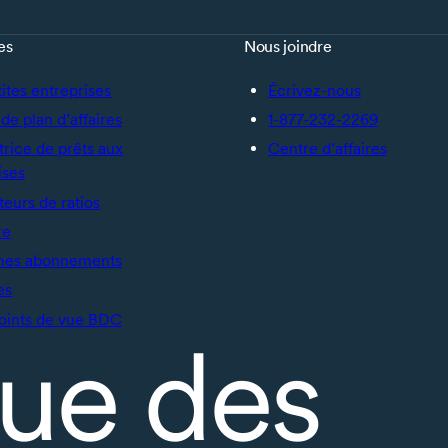
es
Nous joindre
tites entreprises
Écrivez-nous
de plan d’affaires
1-877-232-2269
trice de prêts aux
Centre d’affaires
ises
teurs de ratios
re
mes abonnements
es
oints de vue BDC
ue des