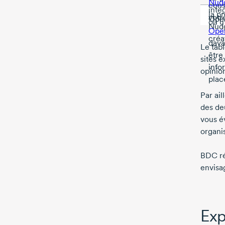
Nud
cons
inté
la p
votr
Open
ou u
Nudg
Open
créa
dava
Le tab
être
sites 
info
opinion
plac
Par ail
des de
vous é
organis
BDC ré
envisag
Exp