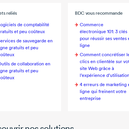
ets reliés
BDC vous recommande
ogiciels de comptabilité
Commerce
ratuits et peu coûteux
électronique 101:
3 clés
pour réussir ses ventes 
ervices de sauvegarde en
ligne
igne gratuits et peu
coûteux
Comment concrétiser l
clics en clientèle sur vo
utils de collaboration en
site Web grâce à
igne gratuits et peu
l’expérience d’utilisatio
coûteux
4 erreurs
de marketing 
ligne qui freinent votre
entreprise
ouvrir nos solutions