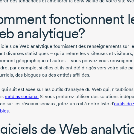
érer des tendances et améliorer la convivialité de votre site We
mment fonctionnent les
b analytique?
giciels de Web analytique fournissent des renseignements sur les
nt diverses statistiques – qui a référé les visiteuses et visiteur
ement géographique et autres – vous pouvez vous renseigner sur
re, par exemple, si elles et ils ont été dirigés vers votre site 
rriels, des blogues ou des entités affiliées.
e qui suit est axée sur les outils d’analyse du Web qui, n’oublions
des
médias sociaux.
Si vous préférez utiliser des solutions indép
e sur les réseaux sociaux, jetez un œil à notre liste d’
outils de
bles
.
giciels de Web analyti