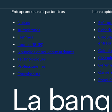
Entrepreneur.es et partenaires
Liens rapid
Noir.es
Prêt pe
Autochtones
Gabarit 
Femmes
Calcula
entrepr
Jeunes (18-39)
Calcula
Nouvelles et nouveaux arrivants
Glossai
Technologiques
Gérer 
Professionel.les
Carrièr
Fournisseurs
Panel P
La banq