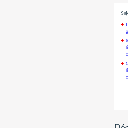
Suj
L
g
S
l
O
l
Déc