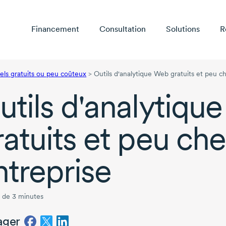
Financement
Consultation
Solutions
R
iels gratuits ou peu coûteux
>
Outils d'analytique Web gratuits et peu c
utils d'analytiqu
ratuits et peu che
ntreprise
 de 3 minutes
ager