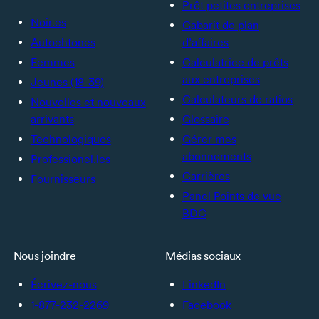
Prêt petites entreprises
Noir.es
Gabarit de plan
Autochtones
d’affaires
Femmes
Calculatrice de prêts
aux entreprises
Jeunes (18-39)
Calculateurs de ratios
Nouvelles et nouveaux
arrivants
Glossaire
Technologiques
Gérer mes
abonnements
Professionel.les
Carrières
Fournisseurs
Panel Points de vue
BDC
Nous joindre
Médias sociaux
Écrivez-nous
LinkedIn
1-877-232-2269
Facebook