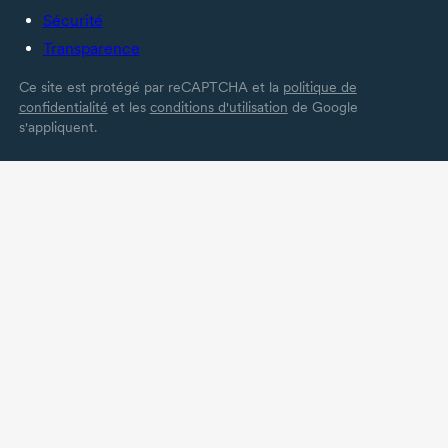
Sécurité
Transparence
Ce site est protégé par reCAPTCHA et la
politique de
confidentialité
et les
conditions d'utilisation
de Google
s'appliquent.