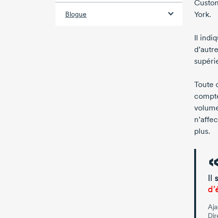
Custom
York.
Blogue
Il indi
d’autr
supéri
Toute c
compt
volume
n’affe
plus.
Il
d’
Aja
Dir