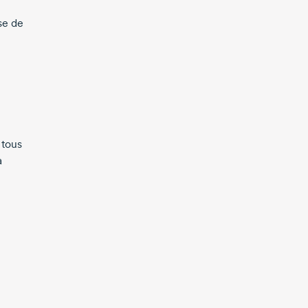
se de
 tous
a