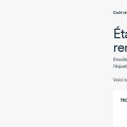
Coût ré
Ét
re
Ensuite
l’équat
Voici l
780