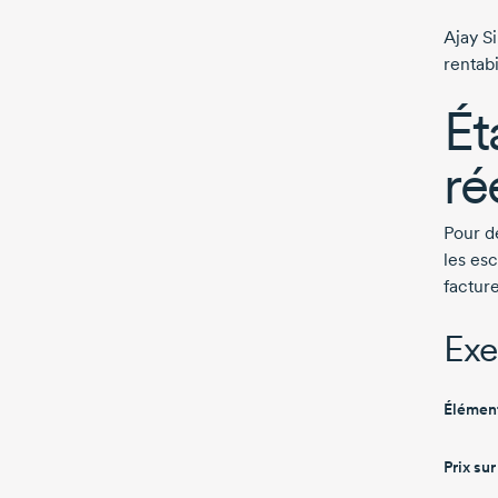
Ajay Si
rentabi
Ét
ré
Pour d
les es
facture
Exe
Élémen
Prix sur