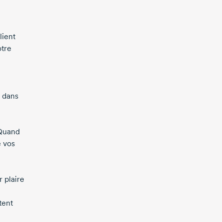
lient
otre
s dans
 Quand
e vos
 plaire
tent