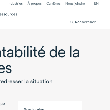
Industries
À propos
Carrières
Nous joindre
EN
essources
Rechercher
abilité de la
es
edresser la situation
que
Sujets reliés