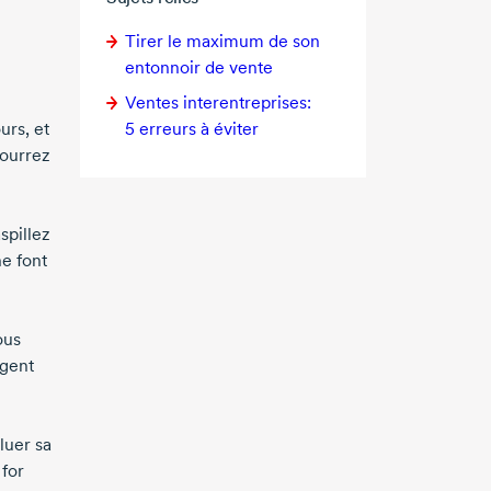
Tirer le maximum de son
entonnoir de vente
Ventes interentreprises:
ours, et
5 erreurs
à éviter
pourrez
spillez
ne font
ous
rgent
aluer sa
 for