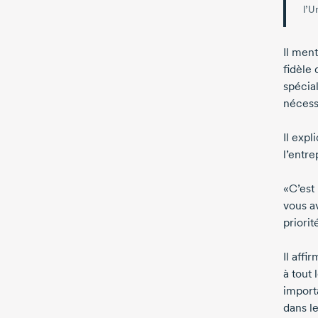
l’U
Il men
fidèle
spécial
nécess
Il exp
l’entre
«C’est
vous av
priorit
Il aff
à tout 
import
dans le