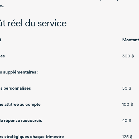
s.
t réel du service
t
Montant
xes
300 $
s supplémentaires :
s personnalisés
50 $
e attitrée au compte
100 $
de réponse raccourcis
40 $
s stratégiques chaque trimestre
125 $