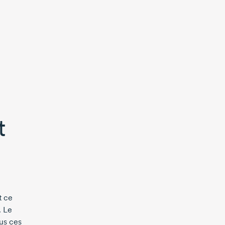
t
t ce
. Le
ous ces