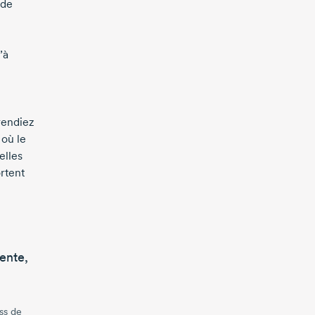
 de
’à
rendiez
 où le
elles
rtent
iente,
ss de