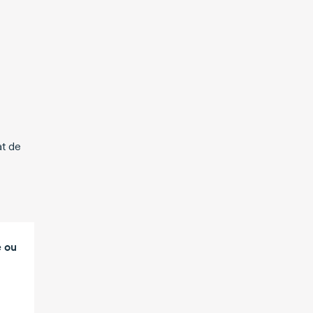
at de
e ou