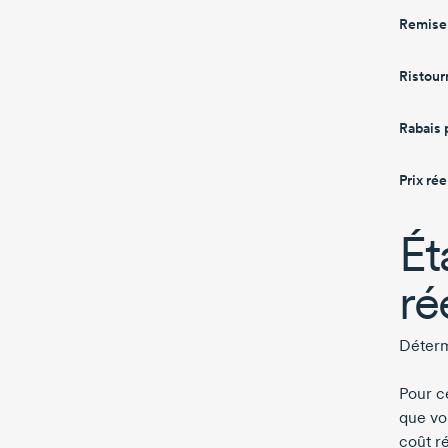
Remise 
Ristour
Rabais 
Prix rée
Ét
ré
Déterm
Pour c
que vou
coût ré