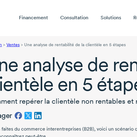
Financement
Consultation
Solutions
R
n
>
Ventes
>
Une analyse de rentabilité de la clientèle en 5 étapes
ne analyse de rent
lientèle en
5 étap
ent repérer la clientèle non rentables et r
ager
s faites du commerce interentreprises (B2B), voici un scénario 
econnaîtrez
peut-être
.