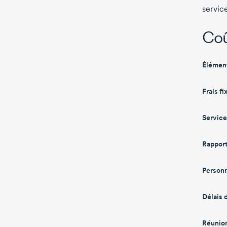
service
Coû
Élémen
Frais fi
Service
Rapport
Personn
Délais 
Réunion