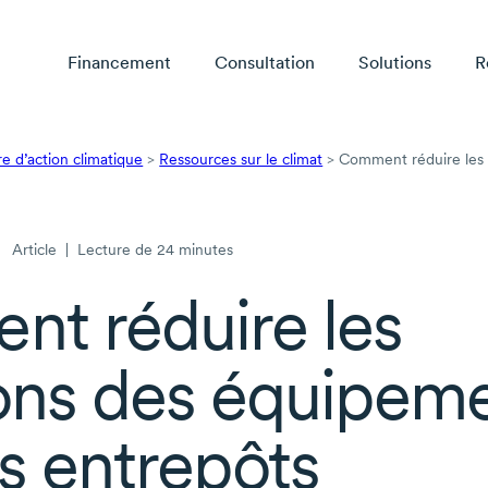
Financement
Consultation
Solutions
R
e d’action climatique
>
Ressources sur le climat
>
Comment réduire les 
Article
|
Lecture de 24 minutes
t réduire les
ons des équipem
s entrepôts