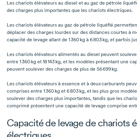
Les chariots élévateurs au diesel et au gaz de pétrole liquéf
des charges plus importantes que les chariots électriques.
Les chariots élévateurs au gaz de pétrole liquéfié permetten
déplacer des charges lourdes sur des distances courtes à 
capacité de levage allant de
1 360 kg
à
6 803 kg
, et parfois j
Les chariots élévateurs alimentés au diesel peuvent soulev
entre
1 360 kg
et
18 143 kg,
et les modèles présentant une cap
peuvent soulever des charges de plus de
56 699 kg.
Les chariots élévateurs à essence et à deux carburants peu
comprises entre
1 360 kg
et
6 803 kg,
et les plus gros modèle
soulever des charges plus importantes, tandis que les chario
comprimé présentent une capacité de levage comprise ent
Capacité de levage de chariots é
électriques