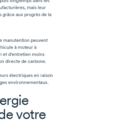
epuis longtemps dans les
nufacturières, mais leur
s grâce aux progrès de la
 de manutention peuvent
éhicule à moteur à
n et d’entretien moins
on directe de carbone.
eurs électriques en raison
ntages environnementaux.
nergie
de votre