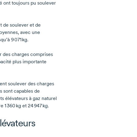
ié ont toujours pu soulever
t de soulever et de
moyennes, avec une
usqu’à
9 071 kg.
er des charges comprises
acité plus importante
vent soulever des charges
s sont capables de
ts élévateurs à gaz naturel
re
1 360 kg
et
24 947 kg.
lévateurs