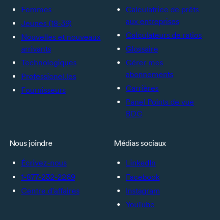
Femmes
Calculatrice de prêts
aux entreprises
Jeunes (18-39)
Calculateurs de ratios
Nouvelles et nouveaux
arrivants
Glossaire
Technologiques
Gérer mes
abonnements
Professionel.les
Carrières
Fournisseurs
Panel Points de vue
BDC
Nous joindre
Médias sociaux
Écrivez-nous
LinkedIn
1-877-232-2269
Facebook
Centre d’affaires
Instagram
YouTube