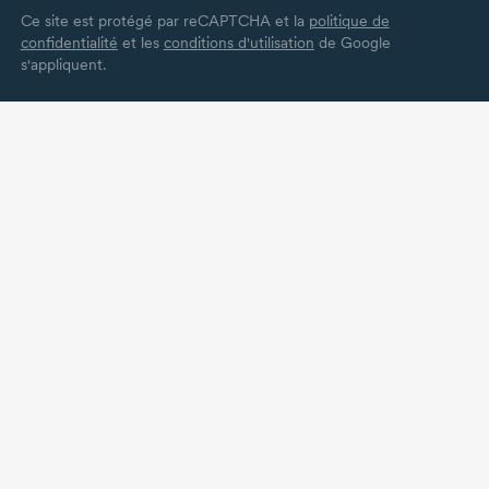
Ce site est protégé par reCAPTCHA et la
politique de
confidentialité
et les
conditions d'utilisation
de Google
s'appliquent.