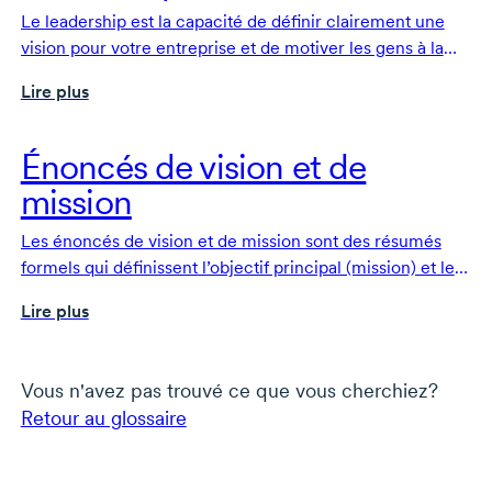
Le leadership est la capacité de définir clairement une
vision pour votre entreprise et de motiver les gens à la
réaliser. Les véritables leaders ont une bonne
Lire plus
connaissance de soi, une passion pour leur travail, l’esprit
ouvert et la capacité d’adapter leur style de gestion à leur
équipe.
Énoncés de vision et de
mission
Les énoncés de vision et de mission sont des résumés
formels qui définissent l’objectif principal (mission) et les
aspirations à long terme (vision) d’une organisation.
Lire plus
Vous n'avez pas trouvé ce que vous cherchiez?
Retour au glossaire