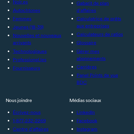
Noir.es
Gabarit de plan
Autochtones
d’affaires
Femmes
Calculatrice de prêts
aux entreprises
Jeunes (18-39)
Calculateurs de ratios
Nouvelles et nouveaux
arrivants
Glossaire
Technologiques
Gérer mes
abonnements
Professionel.les
Carrières
Fournisseurs
Panel Points de vue
BDC
Nous joindre
Médias sociaux
Écrivez-nous
LinkedIn
1-877-232-2269
Facebook
Centre d’affaires
Instagram