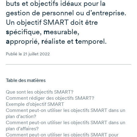
buts et objectifs idéaux pour la
gestion de personnel ou d’entreprise.
Un objectif SMART doit être
s
pécifique,
m
esurable,
a
pproprié,
r
éaliste et
t
emporel.
Publié le 21 juillet 2022
Table des matières
Aller au contenu principal
Que sont les objectifs SMART?
Comment rédiger des objectifs SMART?
Exemple d’objectif SMART
Comment peut-on utiliser les objectifs SMART dans un
plan d’action?
Comment peut-on utiliser les objectifs SMART dans un
plan d’affaires?
Comment peut-on utiliser les objectifs SMART pour