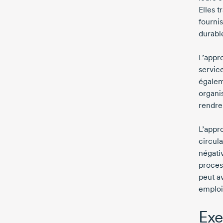
Elles 
fourni
durabl
L’appr
service
égalem
organi
rendre
L’appr
circul
négativ
proces
peut a
emploi
Exe