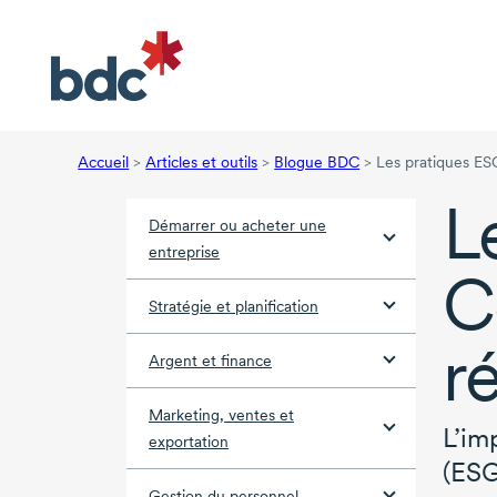
Accueil
>
Articles et outils
>
Blogue BDC
>
Les pratiques ES
L
Démarrer ou acheter une
entreprise
C
Stratégie et planification
r
Argent et finance
Marketing, ventes et
L’im
exportation
(ESG
Gestion du personnel