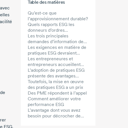
Table des matières
 avec
Qu’est-ce que
elles
l’approvisionnement durable?
acilité
Quels rapports ESG les
donneurs d’ordres
demandent-ils?
Les trois principales
demandes d’information des
grands donneurs d’ordres
Les exigences en matière de
canadiens en matière de
pratiques ESG devraient
pratiques ESG
profiter aux fournisseuses et
Les entrepreneures et
fournisseurs canadiens
entrepreneurs accueillent
favorablement les exigences
L’adoption de pratiques ESG
en matière de pratiques ESG
présente des avantages
concrets
Toutefois, la mise en œuvre
des pratiques ESG a un prix
 de
Des PME répondent à l’appel
Comment améliorer votre
performance ESG
L’avantage dont vous avez
besoin pour décrocher de
rer
gros contrats
ce ESG.