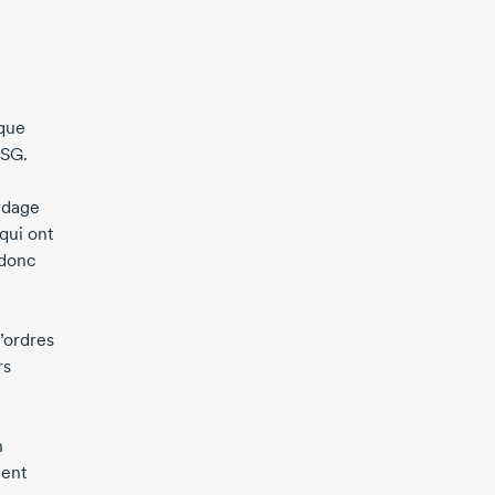
 que
ESG.
ndage
qui ont
 donc
’ordres
rs
n
ment