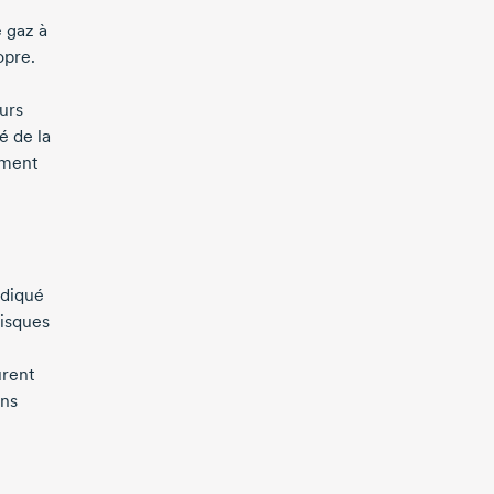
e gaz à
opre.
eurs
é de la
ement
ndiqué
risques
urent
ons