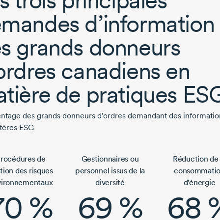
s trois principales
mandes d’information
s grands donneurs
ordres canadiens en
tière de pratiques ES
ntage des grands donneurs d’ordres demandant des informatio
itères ESG
rocédures de
Gestionnaires ou
Réduction de 
tion des risques
personnel issus de la
consommati
vironnementaux
diversité
d’énergie
70 %
69 %
68 