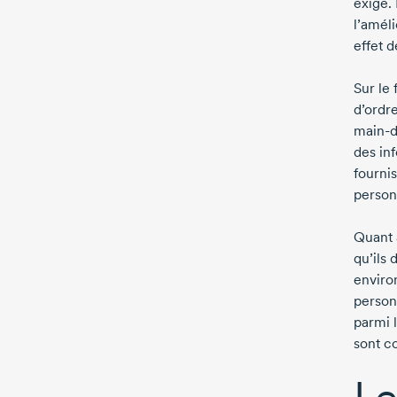
exigé.
l’amél
effet d
Sur le 
d’ordre
main-
des in
fournis
person
Quant 
qu’ils
enviro
person
parmi 
sont c