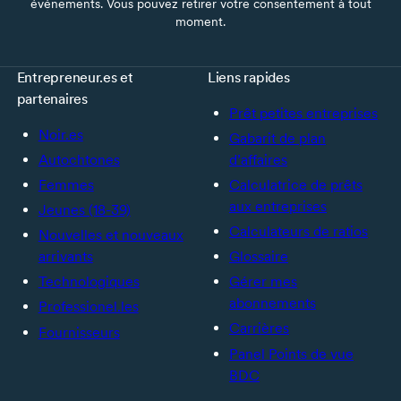
événements. Vous pouvez retirer votre consentement à tout
moment.
Entrepreneur.es et
Liens rapides
partenaires
Prêt petites entreprises
Noir.es
Gabarit de plan
Autochtones
d’affaires
Femmes
Calculatrice de prêts
aux entreprises
Jeunes (18-39)
Calculateurs de ratios
Nouvelles et nouveaux
arrivants
Glossaire
Technologiques
Gérer mes
abonnements
Professionel.les
Carrières
Fournisseurs
Panel Points de vue
BDC