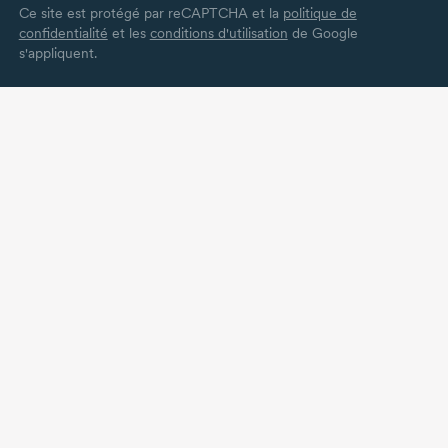
Ce site est protégé par reCAPTCHA et la
politique de
confidentialité
et les
conditions d'utilisation
de Google
s'appliquent.