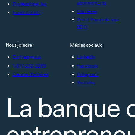
abonnements
Professionel.les
Carrières
Fournisseurs
Panel Points de vue
BDC
Nous joindre
Médias sociaux
Écrivez-nous
LinkedIn
1-877-232-2269
Facebook
Centre d’affaires
Instagram
YouTube
La banque 
entrepreneu