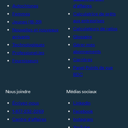
Autochtones
d’affaires
Femmes
Calculatrice de prêts
aux entreprises
Jeunes (18-39)
Calculateurs de ratios
Nouvelles et nouveaux
arrivants
Glossaire
Technologiques
Gérer mes
abonnements
Professionel.les
Carrières
Fournisseurs
Panel Points de vue
BDC
Nous joindre
Médias sociaux
Écrivez-nous
LinkedIn
1-877-232-2269
Facebook
Centre d’affaires
Instagram
YouTube