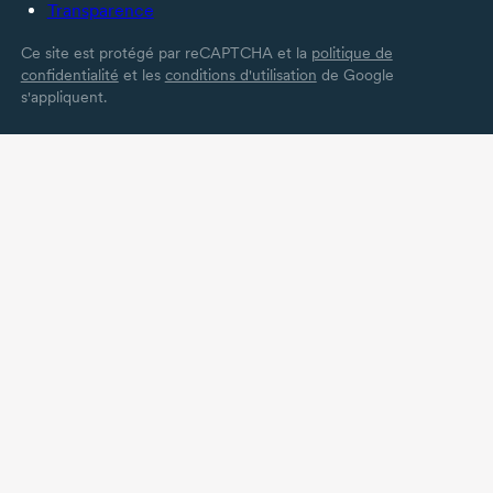
Transparence
Ce site est protégé par reCAPTCHA et la
politique de
confidentialité
et les
conditions d'utilisation
de Google
s'appliquent.