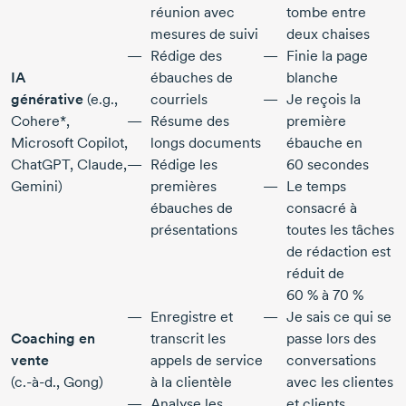
réunion avec
tombe entre
mesures de suivi
deux chaises
Rédige des
Finie la page
IA
ébauches de
blanche
générative
(e.g.,
courriels
Je reçois la
Cohere*,
Résume des
première
Microsoft Copilot,
longs documents
ébauche en
ChatGPT, Claude,
Rédige les
60 secondes
Gemini)
premières
Le temps
ébauches de
consacré à
présentations
toutes les tâches
de rédaction est
réduit de
60 % à 70 %
Enregistre et
Je sais ce qui se
Coaching en
transcrit les
passe lors des
vente
appels de service
conversations
(c.-à-d., Gong)
à la clientèle
avec les clientes
Analyse les
et clients