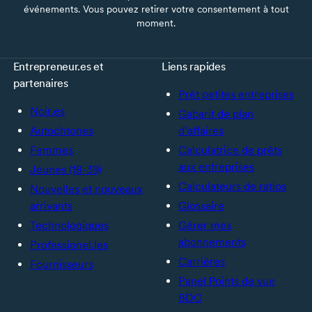
événements. Vous pouvez retirer votre consentement à tout
moment.
Entrepreneur.es et
Liens rapides
partenaires
Prêt petites entreprises
Noir.es
Gabarit de plan
Autochtones
d’affaires
Femmes
Calculatrice de prêts
aux entreprises
Jeunes (18-39)
Calculateurs de ratios
Nouvelles et nouveaux
arrivants
Glossaire
Technologiques
Gérer mes
abonnements
Professionel.les
Carrières
Fournisseurs
Panel Points de vue
BDC