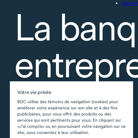
Panel P
La banq
entrepr
À propos
Votre vie privée
Accessibilité
BDC utilise des témoins de navigation (cookies) pour
améliorer votre expérience sur son site et à des fins
Applications soutenues
publicitaires, pour vous offrir des produits ou des
Carte du site
services qui sont pertinents pour vous. En cliquant sur
«J’ai compris» ou en poursuivant votre navigation sur ce
Conditions d’utilisation
site, vous consentez à leur utilisation.
Confidentialité