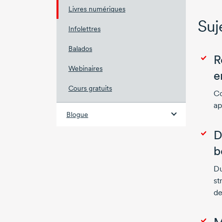
Livres numériques
Suje
Infolettres
Balados
R
Webinaires
e
Cours gratuits
Co
ap
Blogue
D
b
Du
st
de