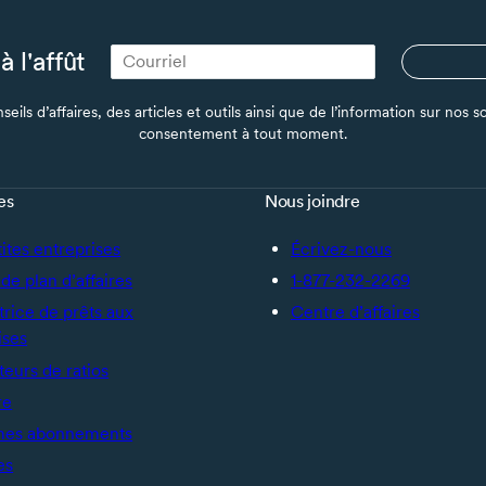
à l'affût
seils d’affaires, des articles et outils ainsi que de l’information sur no
consentement à tout moment.
es
Nous joindre
tites entreprises
Écrivez-nous
de plan d’affaires
1-877-232-2269
trice de prêts aux
Centre d’affaires
ises
teurs de ratios
re
mes abonnements
es