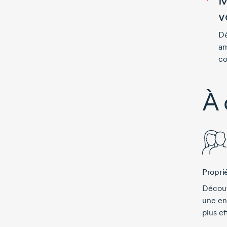
M
v
Dé
am
co
À 
Proprié
Découv
une en
plus ef