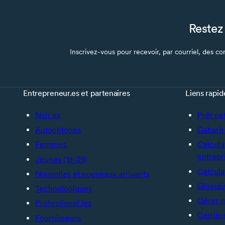
Restez 
Inscrivez-vous pour recevoir, par courriel, des con
Entrepreneur.es et partenaires
Liens rapid
Noir.es
Prêt pe
Autochtones
Gabarit 
Femmes
Calcula
entrepr
Jeunes (18-39)
Calcula
Nouvelles et nouveaux arrivants
Glossai
Technologiques
Gérer 
Professionel.les
Carrièr
Fournisseurs