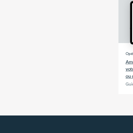
Opé
Amé
vot
ou 
Gui