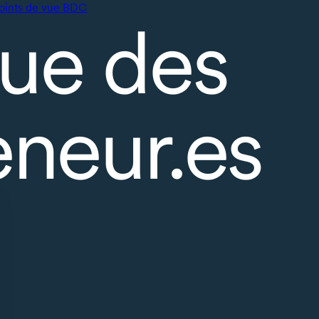
oints de vue BDC
ue des
eneur.es