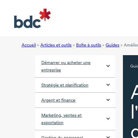
Accueil
>
Articles et outils
>
Boîte à outils
>
Guides
>
Amélior
Démarrer ou acheter une
Gui
entreprise
Stratégie et planification
Argent et finance
l
Marketing, ventes et
exportation
Gestion du personnel