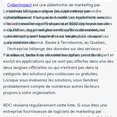
Cyberimpact
est une plateforme de marketing par
Le tableau
courriel bilingue conçue pour les entreprises
ci-dessus
classe les applications par ordre
alphabétique et n’est pas exhaustif. Les hyperliens vers des
canadiennes. Il vous aide à rester en conformité avec
sites externes ne signifient pas que BDC approuve les sites
la Loi canadienne
anti-pourriel
et exploite la puissance
en question, les renseignements qu’ils contiennent, les
de l’IA en suggérant des améliorations de contenu et
opinions qui y sont exprimées ou les produits ou services
en déterminant l’heure d’envoi idéale pour chaque
qui y sont décrits.
abonnée et abonné. Basée à Terrebonne, au Québec,
l’entreprise héberge des données sur des serveurs
Par ailleurs, cette liste ne constitue qu’un point de départ et
locaux et facture sa clientèle en dollars canadiens.
exclut les applications qui ne sont pas offertes dans une des
deux langues officielles ou qui n’entrent pas dans la
catégorie des solutions peu coûteuses ou gratuites.
Lorsque vous évaluerez les solutions, vous tiendrez
probablement compte de nombreux autres facteurs
propres à votre organisation.
BDC révisera régulièrement cette liste. Si vous êtes une
entreprise fournisseuse de logiciels de marketing par