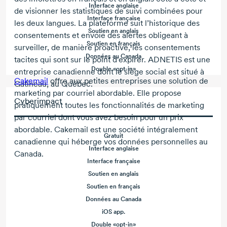
Interface anglaise
de visionner les statistiques de suivi combinées pour
Interface française
les deux langues. La plateforme suit l’historique des
Soutien en anglais
consentements et envoie des alertes obligeant à
Soutien en français
surveiller, de manière proactive, les consentements
Données au Canada
tacites qui sont sur le point d’expirer. ADNETIS est une
Double
«opt-in»
entreprise canadienne dont le siège social est situé à
Cakemail
offre aux petites entreprises une solution de
Gatineau, au Québec.
marketing par courriel abordable. Elle propose
Cyberimpact
pratiquement toutes les fonctionnalités de marketing
par courriel dont vous avez besoin pour un prix
abordable. Cakemail est une société intégralement
Gratuit
canadienne qui héberge vos données personnelles au
Interface anglaise
Canada.
Interface française
Soutien en anglais
Soutien en français
Données au Canada
iOS app.
Double
«opt-in»