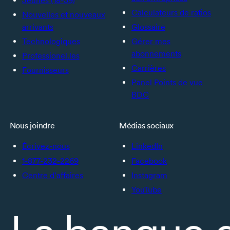
Jeunes (18-39)
Calculateurs de ratios
Nouvelles et nouveaux
arrivants
Glossaire
Technologiques
Gérer mes
abonnements
Professionel.les
Carrières
Fournisseurs
Panel Points de vue
BDC
Nous joindre
Médias sociaux
Écrivez-nous
LinkedIn
1-877-232-2269
Facebook
Centre d’affaires
Instagram
YouTube