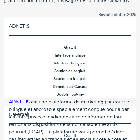
gratuit ou peu coûteux, envisagez les solutions suivantes.
Révisé octobre
2025
ADNETIS
Gratuit
Interface anglaise
Interface française
Soutien en anglais
Soutien en français
Données au Canada
Double
«opt-in»
ADNETIS
est une plateforme de marketing par courriel
bilingue et abordable spécialement conçue pour aider
Cakemail
les entreprises canadiennes à se conformer en tout
temps aux dispositions de la Loi canadienne anti-
pourriel (LCAP). La plateforme vous permet d’éditer
Gratuit
des infolettres en français et en anglais côte à côte et