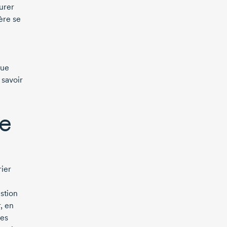
surer
ère se
que
 savoir
e
rier
stion
, en
des