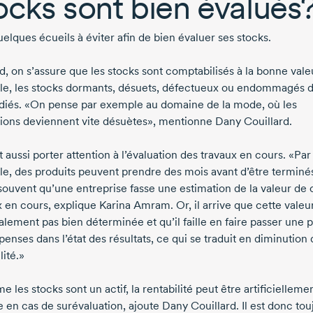
ocks sont bien évalués
quelques écueils à éviter afin de bien évaluer ses stocks.
d, on s’assure que les stocks sont comptabilisés à la bonne vale
e, les stocks dormants, désuets, défectueux ou endommagés d
adiés. «On pense par exemple au domaine de la mode, où les
tions deviennent vite désuètes», mentionne
Dany Couillard
.
 aussi porter attention à l’évaluation des travaux en cours. «Par
e, des produits peuvent prendre des mois avant d’être terminés,
 souvent qu’une entreprise fasse une estimation de la valeur de 
x en cours, explique
Karina Amram
. Or, il arrive que cette valeu
nalement pas bien déterminée et qu’il faille en faire passer une 
enses dans l’état des résultats, ce qui se traduit en diminution 
lité.»
les stocks sont un actif, la rentabilité peut être artificielleme
e en cas de surévaluation, ajoute
Dany Couillard
. Il est donc to