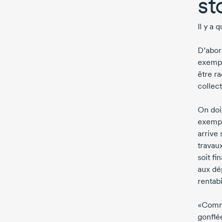
st
Il y a 
D’abor
exempl
être r
collec
On doit
exempl
arrive
travau
soit fi
aux dép
rentabi
«Comme 
gonflé