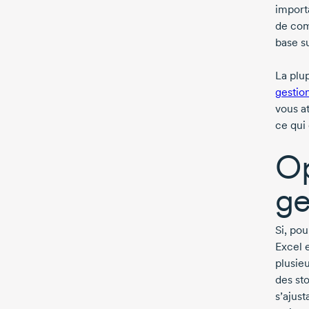
importa
de com
base su
La plu
gestio
vous a
ce qui 
Op
ge
Si, pou
Excel 
plusie
des sto
s’ajus