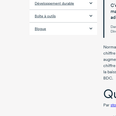
Développement durable
C’
ma
Boîte à outils
ad
Dan
Blogue
Dir
Normal
chiffre
augmen
chiffre
la bai
BDC.
Qu
Par
st