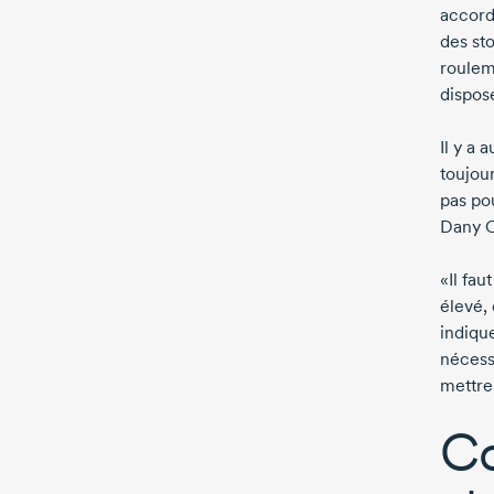
accord
des sto
rouleme
dispos
Il y a 
toujour
pas pou
Dany C
«Il fau
élevé,
indiqu
nécess
mettre
Co