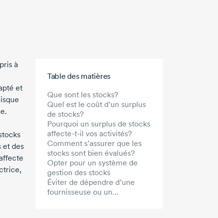
pris à
Aller au contenu principal
Table des matières
apté et
Que sont les stocks?
uisque
Quel est le coût d’un surplus
se.
de stocks?
Pourquoi un surplus de stocks
affecte-t-il vos activités?
stocks
Comment s’assurer que les
s et des
stocks sont bien évalués?
affecte
Opter pour un système de
ctrice,
gestion des stocks
Éviter de dépendre d’une
fournisseuse ou un
fournisseur