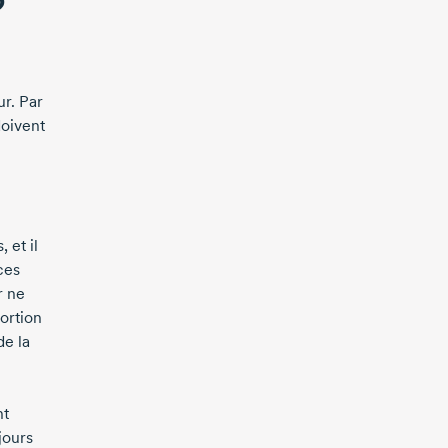
?
ur. Par
oivent
 et il
ces
r ne
portion
de la
nt
ujours