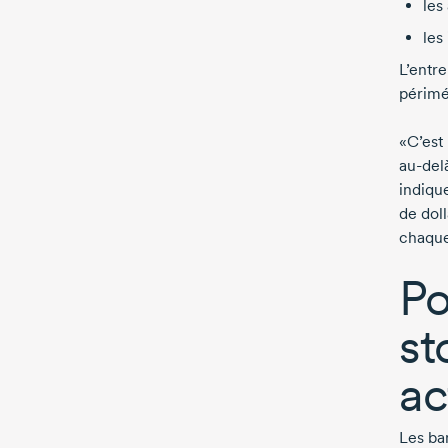
les
les
L’entr
périmé
«C’est
au-del
indiqu
de dol
chaque
Po
st
ac
Les ba