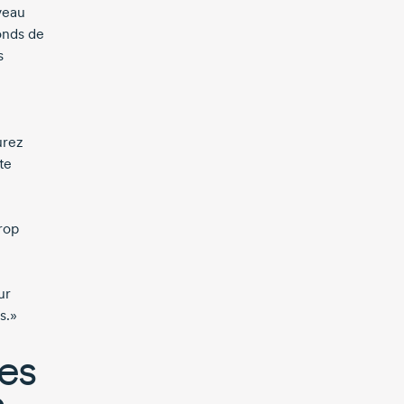
veau
fonds de
s
z
urez
te
trop
ur
s.»
es