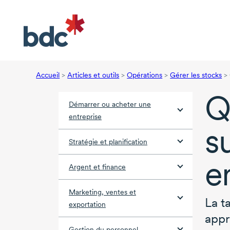
Accueil
>
Articles et outils
>
Opérations
>
Gérer les stocks
>
Q
Démarrer ou acheter une
entreprise
su
Stratégie et planification
e
Argent et finance
Marketing, ventes et
La t
exportation
app
Gestion du personnel