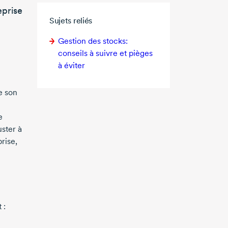
eprise
Sujets reliés
Gestion des stocks:
conseils à suivre et pièges
à éviter
e son
e
uster à
prise,
 :