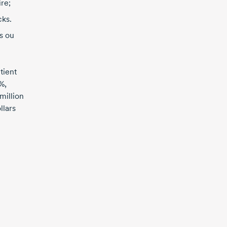
re;
cks.
s ou
tient
 %
,
million
llars