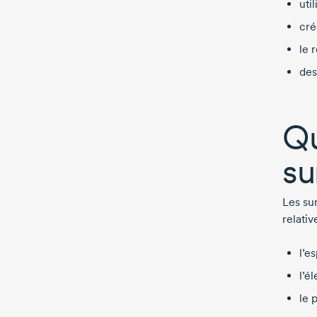
uti
cré
le 
des
Qu
su
Les su
relati
l’e
l’é
le 