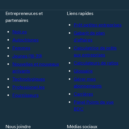
Entrepreneur.es et
Liens rapides
partenaires
Prêt petites entreprises
Noir.es
Gabarit de plan
Autochtones
d’affaires
Femmes
Calculatrice de prêts
aux entreprises
Jeunes (18-39)
Calculateurs de ratios
Nouvelles et nouveaux
arrivants
Glossaire
Technologiques
Gérer mes
abonnements
Professionel.les
Carrières
Fournisseurs
Panel Points de vue
BDC
Nous joindre
Médias sociaux