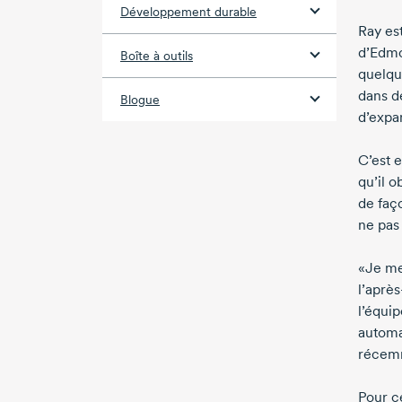
Développement durable
Ray es
d’Edmo
Boîte à outils
quelqu
dans d
Blogue
d’expan
C’est e
qu’il o
de faç
ne pas
«Je me
l’aprè
l’équi
automa
récemm
Pour ce