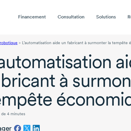
Financement
Consultation
Solutions
R
 robotique
>
L’automatisation aide un fabricant à surmonter la tempête
’automatisation a
abricant à surmon
empête économi
 de 4 minutes
ager