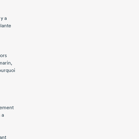
 y a
lante
lors
marin,
ourquoi
e
èrement
 a
ant