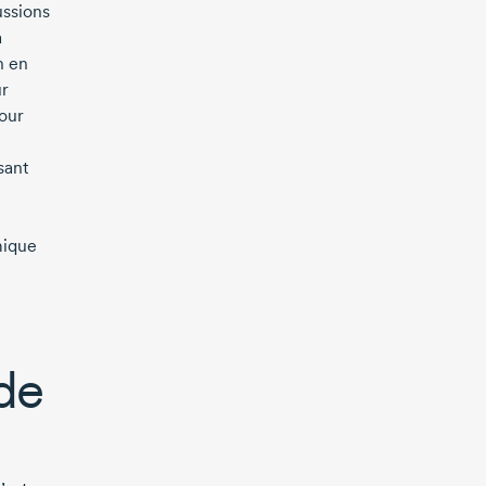
ussions
a
n en
ur
pour
sant
mique
 de