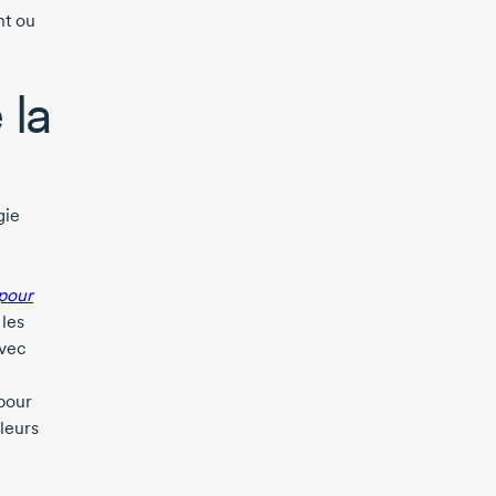
nt ou
 la
gie
 pour
 les
avec
 pour
leurs