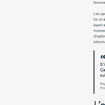
femme,
Les op
fur et
ayant 
moment
d’optim
inform
S’
Ça
su
Ray
Pro
L’