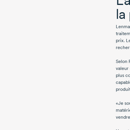
la
Lenmak
traite
prix. L
recherc
Selon R
valeur
plus c
capabl
produi
«Je so
matérie
vendre