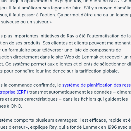
estis jusqu’à épuisement », explique Ray, un client de BDC. Ce n
jeu. Il faut améliorer ses façons de faire. S’il y a moyen d’améli
us, il faut passer à l’action. Ça permet d’être une ou un leader 
 suiveuse ou un suiveur.»
 plus importantes initiatives de Ray a été l’automatisation de la
ation de ses produits. Ses clientes et clients peuvent maintenant
r un formulaire pour téléverser une liste de composants de
uction directement dans le site Web de Lenmak et recevoir un 
t. Ce système permet aux clientes et clients de sélectionner d
s pour connaître leur incidence sur la tarification globale.
is la commande confirmée, le
système de planification des res
treprise (ERP)
transmet automatiquement les données – dimens
s et autres caractéristiques – dans les fichiers qui guident les
nes à CNC.
stème comporte plusieurs avantages: il est efficace, rapide et 
sques d’erreur», explique Ray, qui a fondé Lenmak en 1996 avec 