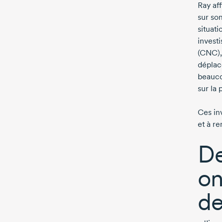
Ray af
sur so
situati
invest
(CNC),
déplac
beauco
sur la 
Ces in
et à r
De
on
de