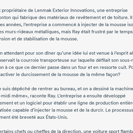
t propriétaire de Lenmak Exterior Innovations, une entreprise
nton qui fabrique des matériaux de revêtement et de toiture. Il
es années, l’entreprise a commencé à injecter de la mousse iso
es murs-rideaux métalliques, mais Ray était frustré par le temps
sion et de stabilisation de la mousse.
n attendant pour son dîner qu’une idée lui est venue à l’esprit a
bservait la courroie transporteuse sur laquelle défilait son sous-
on à ce que ce dernier passe dans un four et en ressorte cuit. P
 activer le durcissement de la mousse de la même façon?
 suis dépêché de rentrer au bureau, et on a dessiné la machin
s-midi même», raconte Ray. L’entreprise a ensuite développé
pement et un logiciel pour établir une ligne de production enti
tisée capable d’injecter la mousse et de la durcir. Le processus
ent été breveté aux États-Unis.
rtains chefs ou cheffes de la direction, une voiture sport flamb