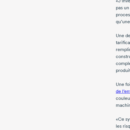
«J’inv
pas un 
process
qu’une
Une des
tarific
rempli
constr
comple
produit
Une fo
de l’en
couleur
machi
«Ce sy
les ri