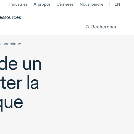
Industries
À propos
Carrières
Nous joindre
EN
essources
Rechercher
 économique
ide un
ter la
que