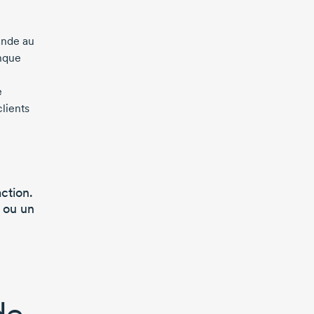
ande au
onque
e
clients
action.
 ou un
de