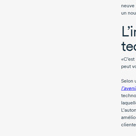
neuve 
un nou
L’
te
«C’est 
peut v
Selon 
l’aven
techno
laquel
L’auto
amélio
cliente