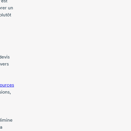
’est
orer un
plutôt
devis
ivers
sources
ions,
élimine
sa