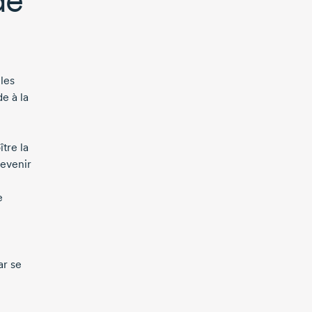
les
de à la
tre la
devenir
e
ar se