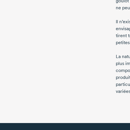
goulot
ne peu
Il n’ex
envisa
tirent 
petites
La nat
plus i
compos
produi
partic
variées