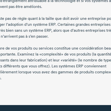
 d’étranglement attribuable à la technologie et si vos systèmes 
vent pas être améliorés.
iste pas de règle quant à la taille que doit avoir une entreprise p
ger l’adoption d’un système ERP. Certaines grandes entreprises
très bien sans un système ERP, alors que d’autres entreprises tr
 n’arrivent pas à s’en passer.
ure de vos produits ou services constitue une considération b
mportante. Examinez la «complexité» de vos produits (la quantit
ants dans leur fabrication) et leur «variété» (le nombre de typ
ts différents que vous offrez). Les systèmes ERP conviennent
ulièrement lorsque vous avez des gammes de produits complex
.