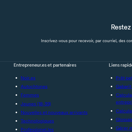
Restez 
Inscrivez-vous pour recevoir, par courriel, des con
Entrepreneur.es et partenaires
Liens rapid
Noir.es
Prêt pe
Autochtones
Gabarit 
Femmes
Calcula
entrepr
Jeunes (18-39)
Calcula
Nouvelles et nouveaux arrivants
Glossai
Technologiques
Gérer 
Professionel.les