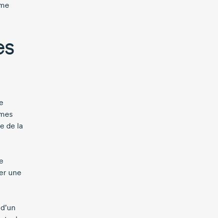
ème
es
e
èmes
e de la
e
ter une
 d’un