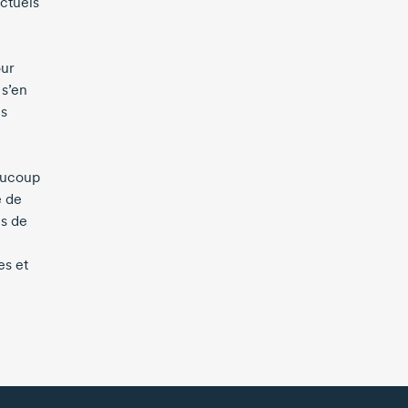
actuels
our
 s’en
ès
eaucoup
é de
es de
es et