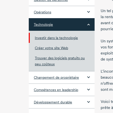
Un tel
Opérations
la rent
avant 
Technologie
pourri
Investir dans la technologie
Un sys
vos fon
Créer votre site Web
exploi
Trouver des logiciels gratuits ou
de sys
peu coûteux
L’inco
beauco
Changement de propriétaire
n’offre
sont m
Compétences en leadership
Voici t
Développement durable
prête 