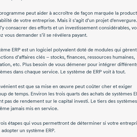
 programme peut aider à accroître de façon marquée la producti
abilité de votre entreprise. Mais il s’agit d’un projet d’envergure.
d’y consacrer des efforts et un investissement considérables, v
ez vous demander s’il se révélera payant.
tème ERP est un logiciel polyvalent doté de modules qui gèrent
ctions d’affaires clés – stocks, finances, ressources humaines,
tation, etc. Plus besoin de vous démener pour intégrer différent
tèmes dans chaque service. Le système de ERP voit à tout.
nvénient est que sa mise en œuvre peut coûter cher et exiger
up de temps. Environ les trois quarts des achats de systèmes 
nt pas de rendement sur le capital investi. Le tiers des système
ême jamais mis en service.
rois étapes qui vous permettront de déterminer si votre entrepri
à adopter un système ERP.