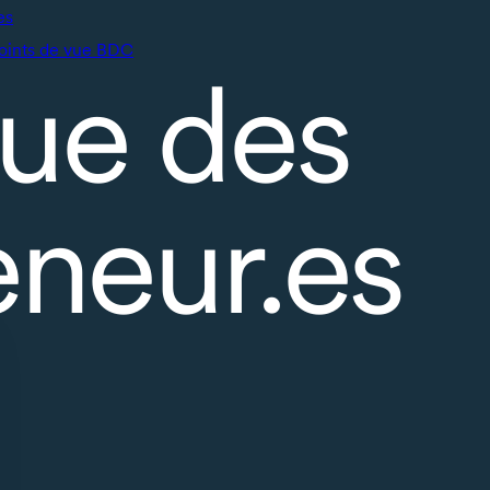
es
oints de vue BDC
ue des
eneur.es