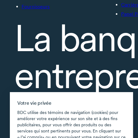
Carrièr
Fournisseurs
Panel P
La banq
entrepr
À propos
Votre vie privée
Accessibilité
BDC utilise des témoins de navigation (cookies) pour
améliorer votre expérience sur son site et à des fins
Applications soutenues
publicitaires, pour vous offrir des produits ou des
Carte du site
services qui sont pertinents pour vous. En cliquant sur
«J’ai compris» ou en poursuivant votre navigation sur ce
Conditions d’utilisation