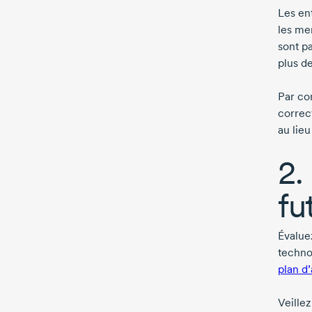
Les en
les mem
sont pa
plus de
Par co
correct
au lie
2.
fu
Évalue
techno
plan d’
Veillez