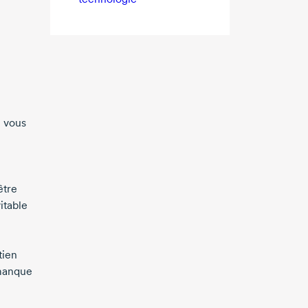
z vous
être
itable
tien
 manque