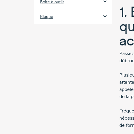
Boîte à outils
1.
Blogue
qu
ac
Passez
débroui
Plusie
attente
appelé 
de la 
Fréquem
nécess
de for