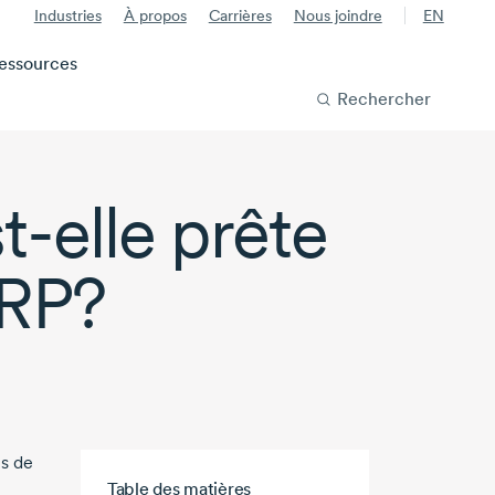
Industries
À propos
Carrières
Nous joindre
EN
essources
Rechercher
t-elle
prête
ERP?
es de
Aller au contenu principal
Table des matières