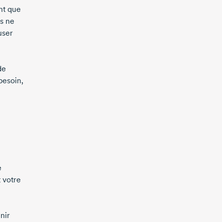
nt que
ls ne
user
de
besoin,
e
 votre
nir