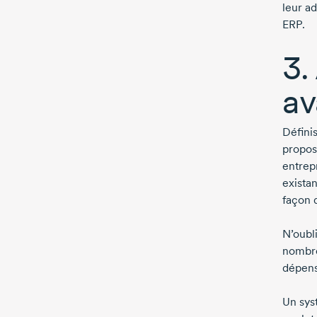
leur ad
ERP.
3.
av
Défini
propos
entrep
exista
façon 
N’oubl
nombre
dépense
Un sys