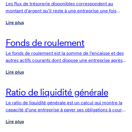
Les flux de trésorerie disponibles correspondent au
montant d’argent qu’il reste à une entreprise une fois
qu’elle a couvert ses frais d’exploitation et pourvu à ses
Lire plus
dépenses en immobilisations. Ils sont généralement
utilisés pour verser des dividendes aux actionnaires et
rembourser des prêts.
Fonds de roulement
Le fonds de roulement est la somme de l'encaisse et des
autres actifs courants dont dispose une entreprise après
déduction de la totalité du passif courant.
Lire plus
Ratio de liquidité générale
Le ratio de liquidité générale est un calcul qui montre la
capacité d’une entreprise à payer ses obligations à court
terme.
Lire plus