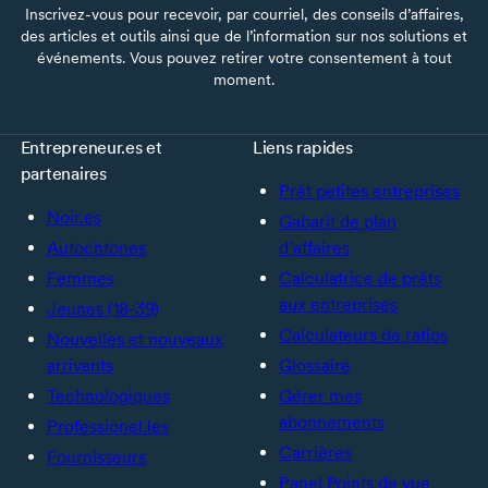
Inscrivez-vous pour recevoir, par courriel, des conseils d’affaires,
des articles et outils ainsi que de l’information sur nos solutions et
événements. Vous pouvez retirer votre consentement à tout
moment.
Entrepreneur.es et
Liens rapides
partenaires
Prêt petites entreprises
Noir.es
Gabarit de plan
Autochtones
d’affaires
Femmes
Calculatrice de prêts
aux entreprises
Jeunes (18-39)
Calculateurs de ratios
Nouvelles et nouveaux
arrivants
Glossaire
Technologiques
Gérer mes
abonnements
Professionel.les
Carrières
Fournisseurs
Panel Points de vue