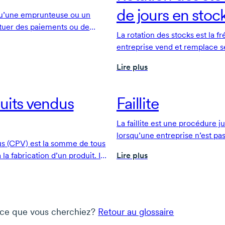
de jours en stoc
u’une emprunteuse ou un
tuer des paiements ou de
La rotation des stocks est la f
n contrat de prêt et n’a pas
entreprise vend et remplace s
r le problème.
période donnée.
Lire plus
uits vendus
Faillite
La faillite est une procédure 
lorsqu’une entreprise n’est p
us (CPV) est la somme de tous
dettes.
 la fabrication d’un produit. Il
Lire plus
tats. Il comprend
consacrées aux matières
uvre.
Les coûts associés au
la distribution en sont exclus.
 ce que vous cherchiez?
Retour au glossaire