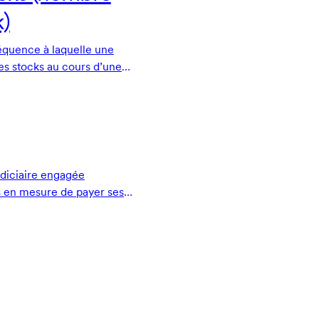
k)
réquence à laquelle une
es stocks au cours d’une
judiciaire engagée
as en mesure de payer ses