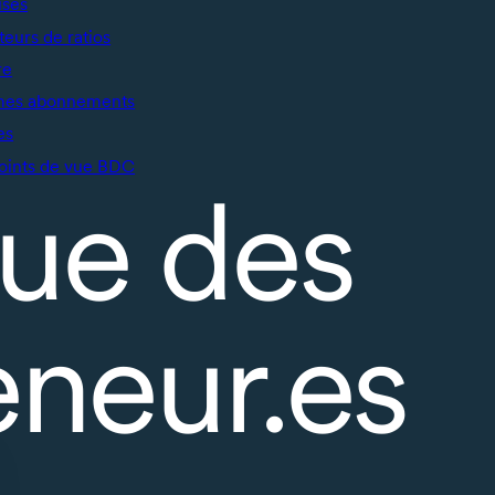
ises
teurs de ratios
re
mes abonnements
es
oints de vue BDC
ue des
eneur.es