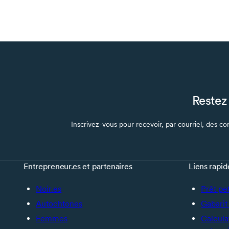
Restez 
Inscrivez-vous pour recevoir, par courriel, des con
Entrepreneur.es et partenaires
Liens rapid
Noir.es
Prêt pe
Autochtones
Gabarit 
Femmes
Calcula