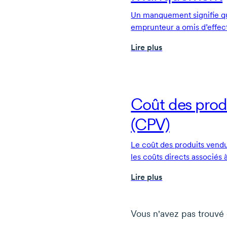
Un manquement signifie q
emprunteur a omis d’effec
respecter les modalités d’u
Lire plus
pris de mesures pour régle
Coût des prod
(CPV)
Le coût des produits vend
les coûts directs associés à
figure dans l’état des résul
Lire plus
généralement les sommes 
premières et à la
main-d’œ
marketing, aux ventes ou à 
Vous n'avez pas trouvé