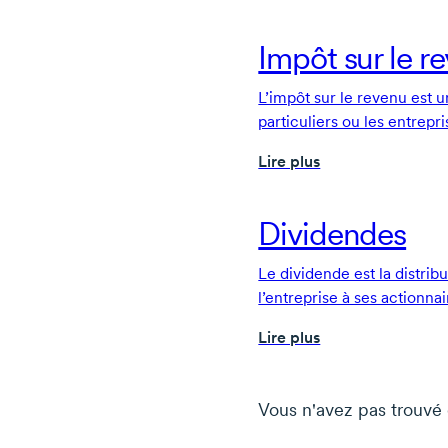
Impôt sur le r
L’impôt sur le revenu est 
particuliers ou les entrepri
de leurs bénéfices ou de l
Lire plus
Dividendes
Le dividende est la distrib
l’entreprise à ses actionna
liquidités.
Lire plus
Vous n'avez pas trouvé