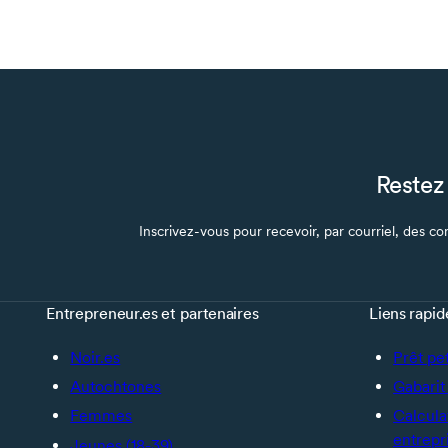
Restez 
Inscrivez-vous pour recevoir, par courriel, des con
Entrepreneur.es et partenaires
Liens rapid
Noir.es
Prêt pe
Autochtones
Gabarit 
Femmes
Calcula
entrepr
Jeunes (18-39)