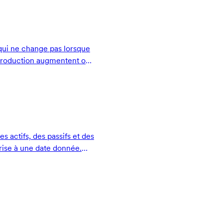
qui ne change pas lorsque
 production augmentent ou
s actifs, des passifs et des
rise à une date donnée.
ndamentaux qui composent
eprise.