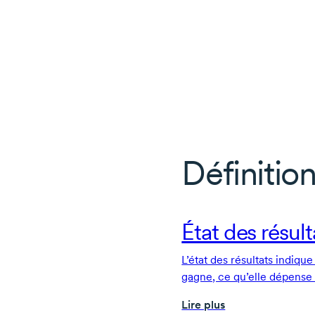
Définition
État des résult
L’état des résultats indiqu
gagne, ce qu’elle dépense e
sur une période donnée. Il
Lire plus
fondamentaux des états fin