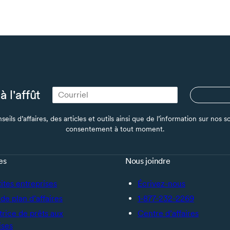
à l'affût
seils d’affaires, des articles et outils ainsi que de l’information sur no
consentement à tout moment.
es
Nous joindre
tites entreprises
Écrivez-nous
de plan d’affaires
1-877-232-2269
trice de prêts aux
Centre d’affaires
ises