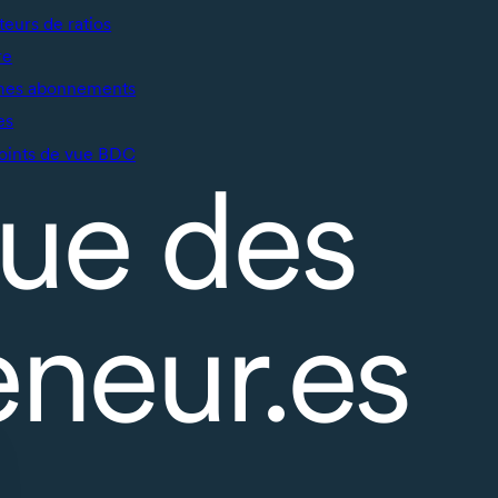
teurs de ratios
re
mes abonnements
es
oints de vue BDC
ue des
eneur.es