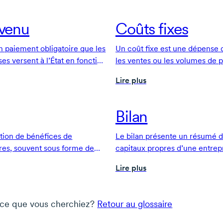
evenu
Coûts fixes
un paiement obligatoire que les
Un coût fixe est une dépense 
ses versent à l’État en fonction
les ventes ou les volumes de
eur revenu imposable.
diminuent.
Lire plus
Bilan
ution de bénéfices de
Le bilan présente un résumé de
ires, souvent sous forme de
capitaux propres d’une entrep
C’est l’un des documents fo
Lire plus
les états financiers d’une entr
 ce que vous cherchiez?
Retour au glossaire