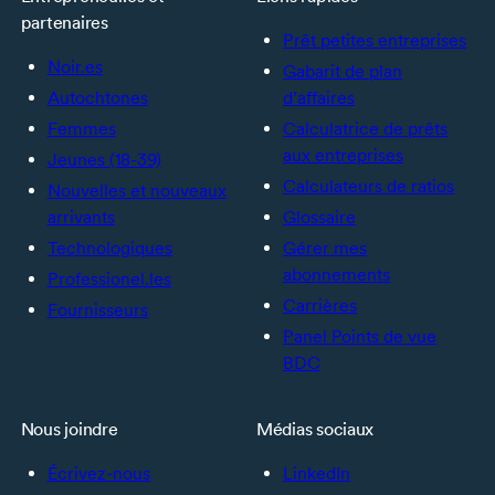
partenaires
Prêt petites entreprises
Noir.es
Gabarit de plan
Autochtones
d’affaires
Femmes
Calculatrice de prêts
aux entreprises
Jeunes (18-39)
Calculateurs de ratios
Nouvelles et nouveaux
arrivants
Glossaire
Technologiques
Gérer mes
abonnements
Professionel.les
Carrières
Fournisseurs
Panel Points de vue
BDC
Nous joindre
Médias sociaux
Écrivez-nous
LinkedIn