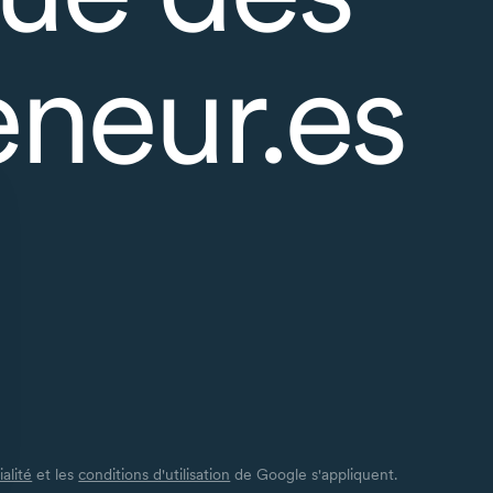
eneur.es
alité
et les
conditions d'utilisation
de Google s'appliquent.