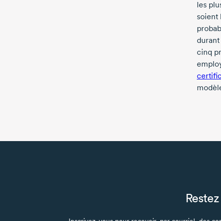
les pl
soient
probab
durant
cinq p
employe
certifi
modèles
Restez 
Inscrivez-vous pour recevoir, par courriel, des con