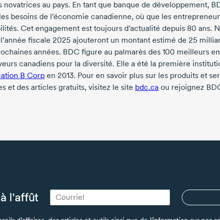
us novatrices au pays. En tant que banque de développement, BD
 les besoins de l'économie canadienne, où que les entrepreneurs 
ilités. Cet engagement est toujours d'actualité depuis
80 ans
. 
 l’année
fiscale 2025
ajouteront un montant estimé de
25 millia
rochaines années. BDC figure au palmarès des
100 meilleurs
em
urs canadiens pour la diversité. Elle a été la première institut
cation B Corp
en 2013
. Pour en savoir plus sur les produits et s
 et des articles gratuits, visitez le site
bdc.ca
ou rejoignez BDC
à l'affût
seils d’affaires, des articles et outils ainsi que de l’information sur no