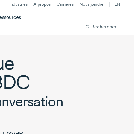
Industries
À propos
Carrières
Nous joindre
EN
essources
Rechercher
ue
BDC
onversation
3 h 00 (HE).