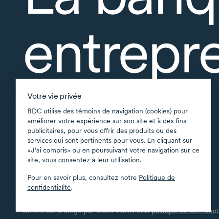
entrepr
À propos
Votre vie privée
Accessibilité
BDC utilise des témoins de navigation (cookies) pour
améliorer votre expérience sur son site et à des fins
Applications soutenues
publicitaires, pour vous offrir des produits ou des
Carte du site
services qui sont pertinents pour vous. En cliquant sur
«J’ai compris» ou en poursuivant votre navigation sur ce
Conditions d’utilisation
site, vous consentez à leur utilisation.
Confidentialité
Pour en savoir plus, consultez notre
Politique de
Sécurité
confidentialité
.
Transparence
Ce site est protégé par reCAPTCHA et la
politique de confidenti