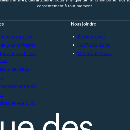
consentement à tout moment.
es
Nous joindre
tites entreprises
Écrivez-nous
de plan d’affaires
1-877-232-2269
trice de prêts aux
Centre d’affaires
ises
teurs de ratios
re
mes abonnements
es
oints de vue BDC
ue des