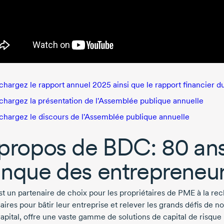
chargez le rapport annuel 2025 ainsi que le rapport financier 
chargez la présentation de l'Assemblée publique annuelle
chargez le discours de l'Assemblée publique annuelle
propos de BDC:
80 an
nque des entrepreneu
t un partenaire de choix pour les propriétaires de PME à la re
ires pour bâtir leur entreprise et relever les grands défis de n
pital, offre une vaste gamme de solutions de capital de risque 