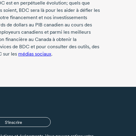
C est en perpétuelle évolution; quels que
soient, BDC sera là pour les aider à défier les
Notre financement et nos investissements
rds
de dollars au
PIB canadien
au cours des
ployeurs canadiens et parmi les meilleurs
ion financière au Canada à obtenir la
ervices de BDC et pour consulter des outils, des
 sur les
médias sociaux
.
S'inscrire
s solutions et événements. Vous pouvez retirer votre