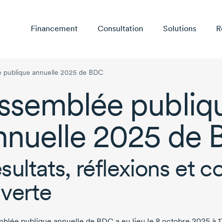
Financement
Consultation
Solutions
R
 publique annuelle 2025 de BDC
ssemblée publiq
nnuelle 2025
de 
sultats, réflexions et c
verte
mblée publique annuelle de BDC a eu lieu le
8 octobre 2025
à
1