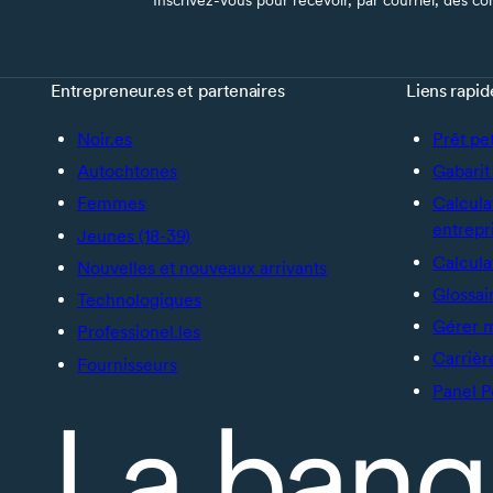
Entrepreneur.es et partenaires
Liens rapid
Noir.es
Prêt pe
Autochtones
Gabarit 
Femmes
Calcula
entrepr
Jeunes (18-39)
Calcula
Nouvelles et nouveaux arrivants
Glossai
Technologiques
Gérer 
Professionel.les
Carrièr
Fournisseurs
Panel P
La banq