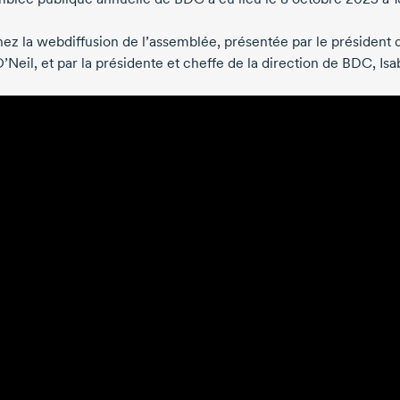
nez la webdiffusion de l’assemblée, présentée par le président 
O’Neil
, et par la présidente et cheffe de la direction de BDC,
Isa