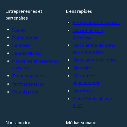
Entrepreneur.es et
Liens rapides
partenaires
Prêt petites entreprises
Noir.es
Gabarit de plan
Autochtones
d’affaires
Femmes
Calculatrice de prêts
aux entreprises
Jeunes (18-39)
Calculateurs de ratios
Nouvelles et nouveaux
arrivants
Glossaire
Technologiques
Gérer mes
abonnements
Professionel.les
Carrières
Fournisseurs
Panel Points de vue
BDC
Nous joindre
Médias sociaux