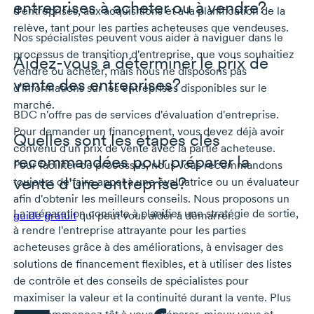
entreprises à acheter ou à vendre?
d'entreprises, aux acquisitions et à la planification de la
relève, tant pour les parties acheteuses que vendeuses.
Nos spécialistes peuvent vous aider à naviguer dans le
processus de transition d'entreprise, que vous souhaitiez
Aidez-vous à déterminer le prix de
vendre ou acheter, mais nous ne disposons pas
vente des entreprises?
d'informations sur les entreprises disponibles sur le
marché.
BDC n'offre pas de services d'évaluation d'entreprise.
Pour demander un financement, vous devez déjà avoir
Quelles sont les étapes clés
convenu d'un prix de vente avec la partie acheteuse.
recommandées pour préparer la
Pour faciliter ce processus, nous vous recommandons
vente d'une entreprise?
toujours de faire appel à une évaluatrice ou un évaluateur
afin d'obtenir les meilleurs conseils. Nous proposons un
La préparation consiste à planifier une stratégie de sortie,
guide gratuit
qui peut vous aider à démarrer.
à rendre l'entreprise attrayante pour les parties
acheteuses grâce à des améliorations, à envisager des
solutions de financement flexibles, et à utiliser des listes
de contrôle et des conseils de spécialistes pour
maximiser la valeur et la continuité durant la vente. Plus