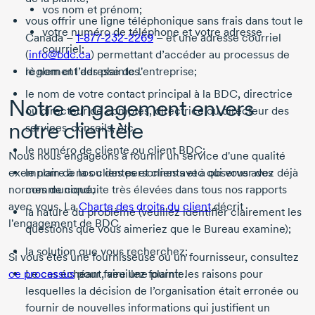
vos nom et prénom;
vous offrir une ligne téléphonique sans frais dans tout le
votre numéro de téléphone et votre adresse
Canada –
1-877-232-2269
– et une adresse courriel
courriel;
(
info@bdc.ca
) permettant
d’accéder au processus de
le nom et l’adresse de l'entreprise;
règlement des plaintes.
le nom de votre contact principal à la BDC, directrice
Notre engagement envers
ou directeur de comptes, directrice ou directeur des
notre clientèle
services-conseils
, etc.
le numéro de cliente ou client BDC;
Nous nous engageons à fournir un service d'une qualité
exemplaire à nos clientes et clients et à observer des
le nom de la ou des personnes avec qui vous avez déjà
normes de conduite très élevées dans tous nos rapports
communiqué;
avec vous. La
Charte des droits du client
décrit
la nature du problème (veuillez identifier clairement les
l'engagement de BDC.
questions que vous aimeriez que le Bureau examine);
la solution que vous recherchez;
Si vous êtes une fournisseuse ou un fournisseur, consultez
ce processus
Le cas échéant, veuillez fournir les raisons pour
pour faire une plainte.
lesquelles la décision de l’organisation était erronée ou
fournir de nouvelles informations qui justifient un