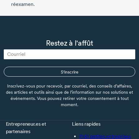
réexamen.
Bureau de l’ombudsman
Banque de développement du Canada
5, Place Ville Marie,
rez-de-chaussée
Restez à l'affût
Montréal, Québec
H3B 2G2
Numéro sans frais:
1-800-232-1150
S'inscrire
En savoir plus sur le rôle de l’ombudsman de BDC
Inscrivez-vous pour recevoir, par courriel, des conseils d’affaires,
des articles et outils ainsi que de l’information sur nos solutions et
événements. Vous pouvez retirer votre consentement à tout
moment.
Entrepreneur.es et
Liens rapides
partenaires
Prêt petites entreprises