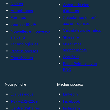
Noir.es
Gabarit de plan
Autochtones
d’affaires
Femmes
Calculatrice de prêts
aux entreprises
Jeunes (18-39)
Calculateurs de ratios
Nouvelles et nouveaux
arrivants
Glossaire
Technologiques
Gérer mes
abonnements
Professionel.les
Carrières
Fournisseurs
Panel Points de vue
BDC
Nous joindre
Médias sociaux
Écrivez-nous
LinkedIn
1-877-232-2269
Facebook
Centre d’affaires
Instagram