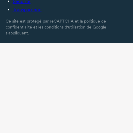
Sécurité
Transparence
Ce site est protégé par reCAPTCHA et la
politique de
confidentialité
et les
conditions d'utilisation
de Google
s'appliquent.