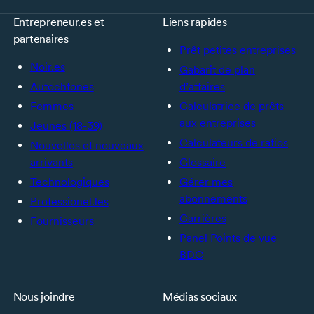
Entrepreneur.es et
Liens rapides
partenaires
Prêt petites entreprises
Noir.es
Gabarit de plan
Autochtones
d’affaires
Femmes
Calculatrice de prêts
aux entreprises
Jeunes (18-39)
Calculateurs de ratios
Nouvelles et nouveaux
arrivants
Glossaire
Technologiques
Gérer mes
abonnements
Professionel.les
Carrières
Fournisseurs
Panel Points de vue
BDC
Nous joindre
Médias sociaux